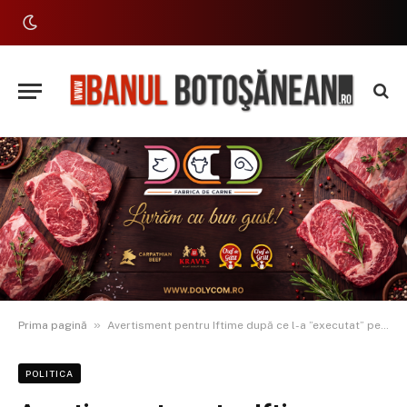
»
Prima pagină
Avertisment pentru Iftime după ce l-a ”executat” pe Flutur. ”Este o greșeală! Știu un singur lucru, Cătălin nu rămâne dator”
POLITICA