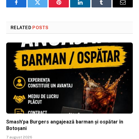
Facebook
Twitter
Pinterest
LinkedIn
Tumblr
Email
RELATED
POSTS
Smash’pa Burgers angajează barman și ospătar în
Botoșani
7 august 2026