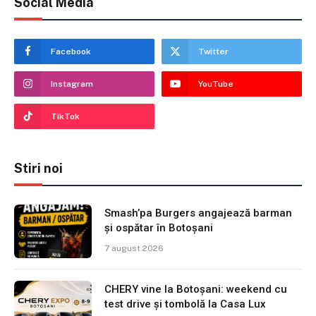
Social Media
Facebook
Twitter
Instagram
YouTube
TikTok
Stiri noi
Smash’pa Burgers angajează barman
și ospătar în Botoșani
7 august 2026
CHERY vine la Botoșani: weekend cu
test drive și tombolă la Casa Lux