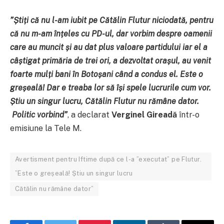
”
Știți că nu l-am iubit pe Cătălin Flutur niciodată, pentru
că nu m-am înțeles cu PD-ul, dar vorbim despre oamenii
care au muncit și au dat plus valoare partidului iar el a
câștigat primăria de trei ori, a dezvoltat orașul, au venit
foarte mulți bani în Botoșani când a condus el. Este o
greșeală! Dar e treaba lor să își spele lucrurile cum vor.
Știu un singur lucru, Cătălin Flutur nu rămâne dator.
Politic vorbind”
, a declarat
Verginel Gireadă
într-o
emisiune la Tele M.
Avertisment pentru Iftime după ce l-a ”executat” pe Flutur.
”Este o greșeală! Știu un singur lucru
Cătălin nu rămâne dator”