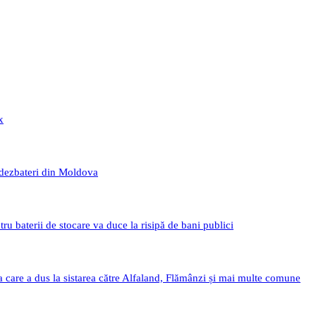
x
 dezbateri din Moldova
 baterii de stocare va duce la risipă de bani publici
a care a dus la sistarea către Alfaland, Flămânzi și mai multe comune