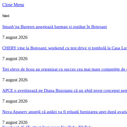
Close Menu
Stiri
Smash’pa Burgers angajează barman și ospătar în Botoșani
7 august 2026
CHERY vine la Botoșani: weekend cu test drive și tombolă la Casa Lu
7 august 2026
Trei eleve de liceu au organizat cu succes cea mai mare competiție de
7 august 2026
APCE o avertizează pe Diana Buzoianu că un ghid prost conceput pentru
7 august 2026
Nova Apaserv anunță că astăzi va fi reluată furnizarea apei după avari
7 august 2026