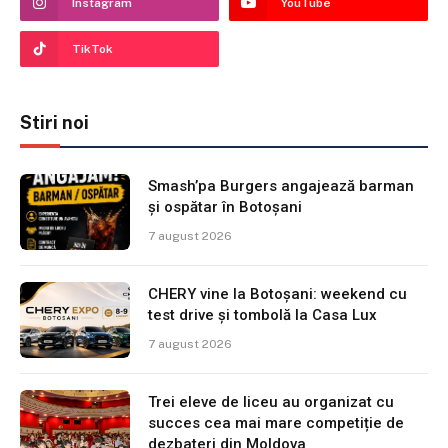
Instagram
YouTube
TikTok
Stiri noi
Smash’pa Burgers angajează barman
și ospătar în Botoșani
7 august 2026
CHERY vine la Botoșani: weekend cu
test drive și tombolă la Casa Lux
7 august 2026
Trei eleve de liceu au organizat cu
succes cea mai mare competiție de
dezbateri din Moldova