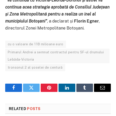
”Va continua cu Victoria-Leorda-Dorohoi și astfel va
continua acea strategie aprobată de Consiliul Județean
și Zona Metropolitană pentru a realiza un inel al
municipiului Botoșani”
, a declarat și
Florin Egner
,
directorul Zonei Metropolitane Botoșani.
cu o valoare de 118 milioane euro
Primarul Andrei a semnat contractul pentru SF-ul drumului
Lebăda-Victoria
tronsonul 2 al șoselei de centură
Facebook
Twitter
Pinterest
LinkedIn
Tumblr
Email
RELATED
POSTS