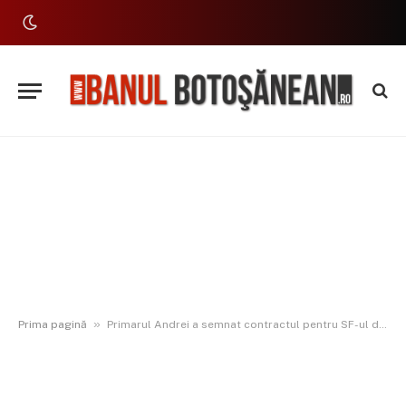
»
Prima pagină
Primarul Andrei a semnat contractul pentru SF-ul drumului Lebăda-Victoria, tronsonul 2 al șoselei de centură, cu o valoare de 118 milioane euro