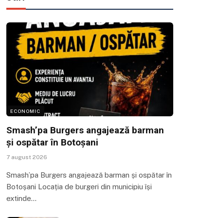
ECONOMIC
Smash’pa Burgers angajează barman
și ospătar în Botoșani
7 august 2026
Smash’pa Burgers angajează barman și ospătar în
Botoșani Locația de burgeri din municipiu își
extinde…