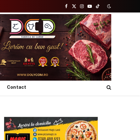
Facebook
X
Instagram
YouTube
TikTok
(Twitter)
Contact