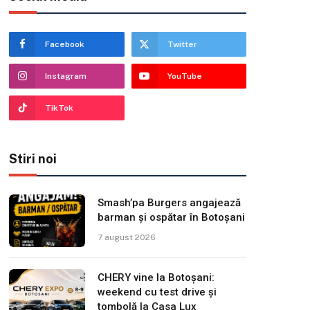
Facebook
Twitter
Instagram
YouTube
TikTok
Stiri noi
Smash’pa Burgers angajează
barman și ospătar în Botoșani
7 august 2026
CHERY vine la Botoșani:
weekend cu test drive și
tombolă la Casa Lux