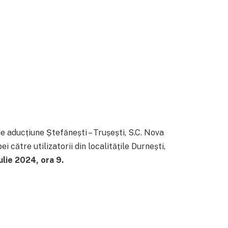
e aducțiune Ștefănești – Trușești, S.C. Nova
 către utilizatorii din localitățile Durnești,
iulie 2024, ora 9.