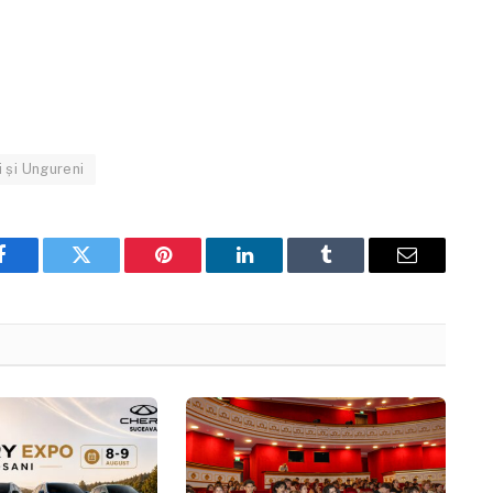
 și Ungureni
Facebook
Twitter
Pinterest
LinkedIn
Tumblr
Email