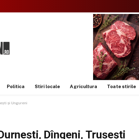
Politica
Stiri locale
Agricultura
Toate stirile
ești și Ungureni
Durnești, Dîngeni, Trușești