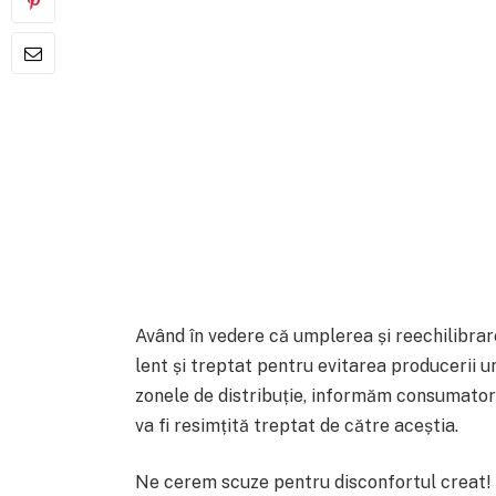
Având în vedere că umplerea și reechilibrar
lent și treptat pentru evitarea producerii un
zonele de distribuție, informăm consumatorii
va fi resimțită treptat de către aceștia.
Ne cerem scuze pentru disconfortul creat!