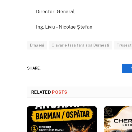
Director General,
Ing. Liviu – Nicolae Ştefan
Dîngeni
O avarie lasă fără apă Durnești
Trușești
SHARE.
RELATED
POSTS