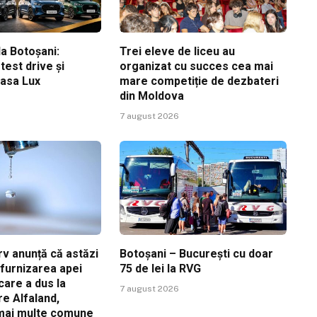
a Botoșani:
Trei eleve de liceu au
est drive și
organizat cu succes cea mai
Casa Lux
mare competiție de dezbateri
din Moldova
7 august 2026
v anunță că astăzi
Botoșani – București cu doar
ă furnizarea apei
75 de lei la RVG
care a dus la
7 august 2026
re Alfaland,
 mai multe comune