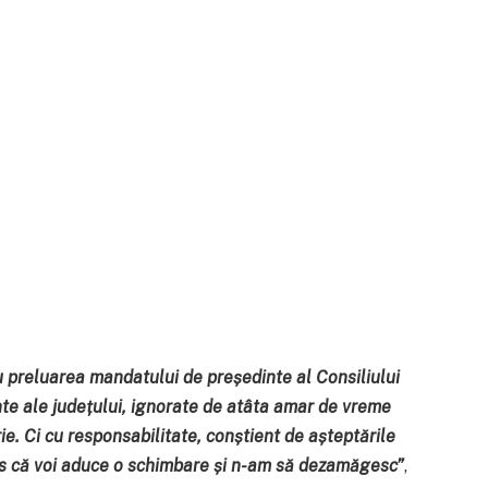
u preluarea mandatului de președinte al Consiliului
te ale județului, ignorate de atâta amar de vreme
ie. Ci cu responsabilitate, conștient de așteptările
us că voi aduce o schimbare și n-am să dezamăgesc
”
,