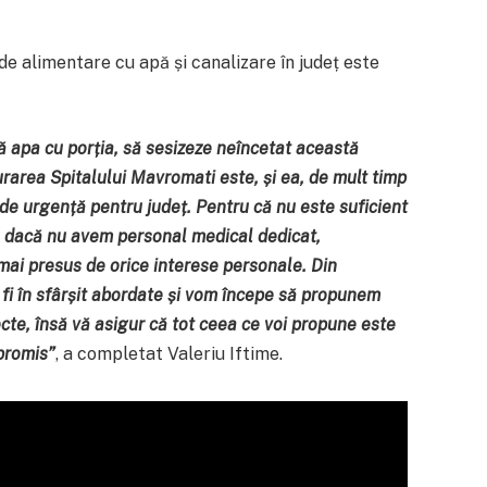
de alimentare cu apă și canalizare în județ este
ă apa cu porția, să sesizeze neîncetat această
rarea Spitalului Mavromati este, și ea, de mult timp
 de urgență pentru județ. Pentru că nu este suficient
 dacă nu avem personal medical dedicat,
mai presus de orice interese personale.
Din
fi în sfârșit abordate și vom începe să propunem
ecte, însă vă asigur că tot ceea ce voi propune este
 promis
”
, a completat Valeriu Iftime.