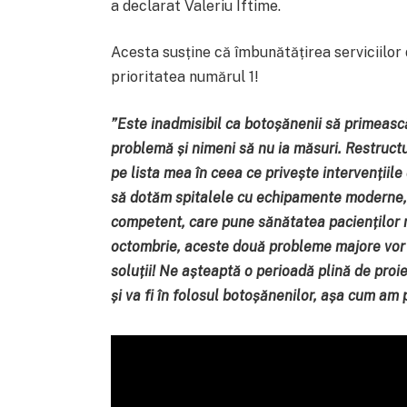
a declarat Valeriu Iftime.
Acesta susține că îmbunătățirea serviciilor 
prioritatea numărul 1!
”
Este inadmisibil ca botoșănenii să primeasc
problemă și nimeni să nu ia măsuri.
Restructu
pe lista mea în ceea ce privește intervențiile
să dotăm spitalele cu echipamente moderne,
competent, care pune sănătatea pacienților 
octombrie, aceste două probleme majore vor 
soluții! Ne așteaptă o perioadă plină de proi
și va fi în folosul botoșănenilor, așa cum am