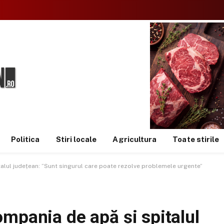
Politica
Stiri locale
Agricultura
Toate stirile
alul județean: ”Sunt singurul care poate rezolve problemele urgente”
mpania de apă și spitalul