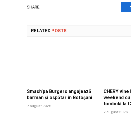
SHARE.
RELATED
POSTS
Smash’pa Burgers angajează
CHERY vine l
barman și ospătar în Botoșani
weekend cu t
tombolă la 
7 august 2026
7 august 2026