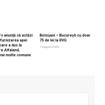
v anunță că astăzi
Botoșani – București cu doar
ă furnizarea apei
75 de lei la RVG
care a dus la
7 august 2026
re Alfaland,
 mai multe comune