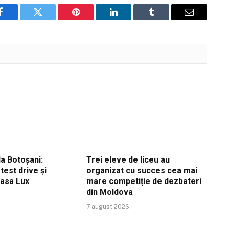
Facebook
Twitter
Pinterest
LinkedIn
Tumblr
Email
a Botoșani:
Trei eleve de liceu au
est drive și
organizat cu succes cea mai
Casa Lux
mare competiție de dezbateri
din Moldova
7 august 2026