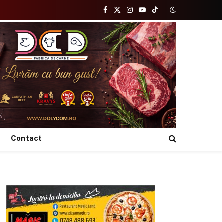
Facebook
X
Instagram
YouTube
TikTok
(Twitter)
Contact