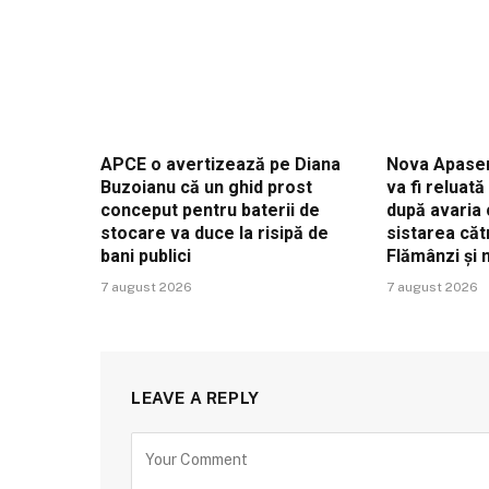
APCE o avertizează pe Diana
Nova Apaser
Buzoianu că un ghid prost
va fi reluat
conceput pentru baterii de
după avaria 
stocare va duce la risipă de
sistarea căt
bani publici
Flămânzi și
7 august 2026
7 august 2026
LEAVE A REPLY