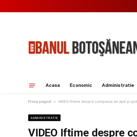
Acasa
Economic
Administratie
»
Prima pagină
VIDEO Iftime despre compania de apă și spit
ADMINISTRATIE
VIDEO Iftime despre co