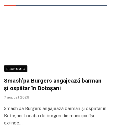
ECONOMIC
Smash’pa Burgers angajează barman
și ospătar în Botoșani
7 august 2026
Smash’pa Burgers angajează barman și ospătar în
Botoșani Locația de burgeri din municipiu își
extinde…