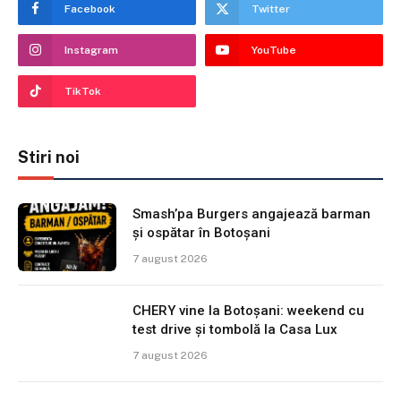
Facebook
Twitter
Instagram
YouTube
TikTok
Stiri noi
Smash’pa Burgers angajează barman
și ospătar în Botoșani
7 august 2026
CHERY vine la Botoșani: weekend cu
test drive și tombolă la Casa Lux
7 august 2026