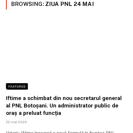
BROWSING:
ZIUA PNL 24 MAI
FEATURED
Iftime a schimbat din nou secretarul general
al PNL Botoșani. Un administrator public de
oraș a preluat funcția
22 mai 2026
Valeriu Iftime încearcă o nouă formulă în fruntea PNL