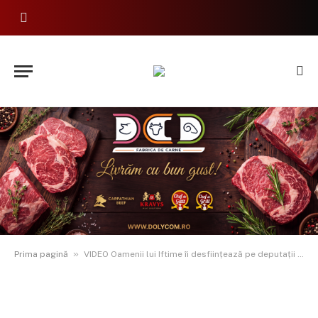
»
Prima pagină
VIDEO Oamenii lui Iftime îi desființează pe deputații și senatorii PSD și AUR