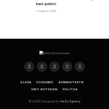
bani publici
7 august 2026
Facebook
X
Instagram
YouTube
TikTok
(Twitter)
ACASA
ECONOMIC
ADMINISTRATIE
VISIT BOTOSANI
POLITICA
© 2026 Designed by
HeZo Agency