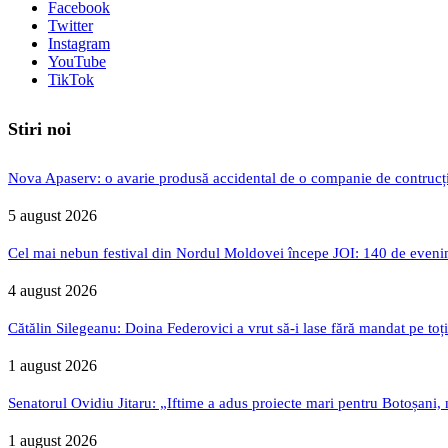
Facebook
Twitter
Instagram
YouTube
TikTok
Stiri noi
Nova Apaserv: o avarie produsă accidental de o companie de contrucți
5 august 2026
Cel mai nebun festival din Nordul Moldovei începe JOI: 140 de evenime
4 august 2026
Cătălin Silegeanu: Doina Federovici a vrut să-i lase fără mandat pe toț
1 august 2026
Senatorul Ovidiu Jitaru: „Iftime a adus proiecte mari pentru Botoșani, n
1 august 2026