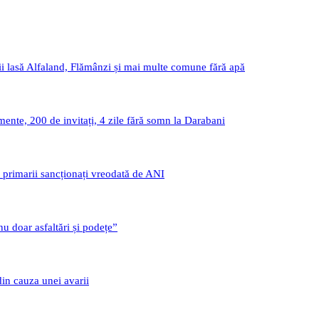
i lasă Alfaland, Flămânzi și mai multe comune fără apă
nte, 200 de invitați, 4 zile fără somn la Darabani
i primarii sancționați vreodată de ANI
u doar asfaltări și podețe”
din cauza unei avarii