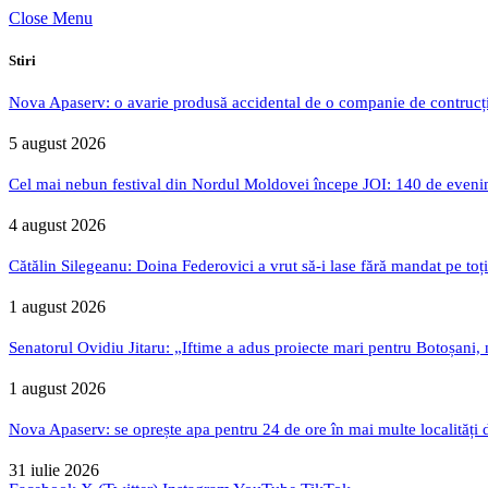
Close Menu
Stiri
Nova Apaserv: o avarie produsă accidental de o companie de contrucți
5 august 2026
Cel mai nebun festival din Nordul Moldovei începe JOI: 140 de evenime
4 august 2026
Cătălin Silegeanu: Doina Federovici a vrut să-i lase fără mandat pe toț
1 august 2026
Senatorul Ovidiu Jitaru: „Iftime a adus proiecte mari pentru Botoșani, n
1 august 2026
Nova Apaserv: se oprește apa pentru 24 de ore în mai multe localități 
31 iulie 2026