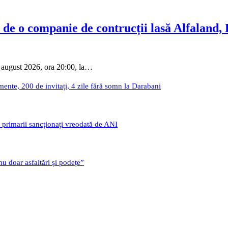
 de o companie de contrucții lasă Alfaland,
 august 2026, ora 20:00, la…
nte, 200 de invitați, 4 zile fără somn la Darabani
i primarii sancționați vreodată de ANI
u doar asfaltări și podețe”