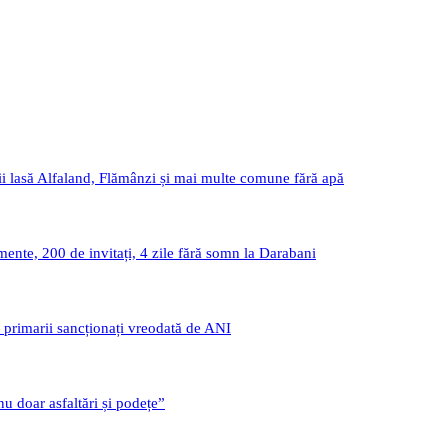
i lasă Alfaland, Flămânzi și mai multe comune fără apă
nte, 200 de invitați, 4 zile fără somn la Darabani
i primarii sancționați vreodată de ANI
u doar asfaltări și podețe”