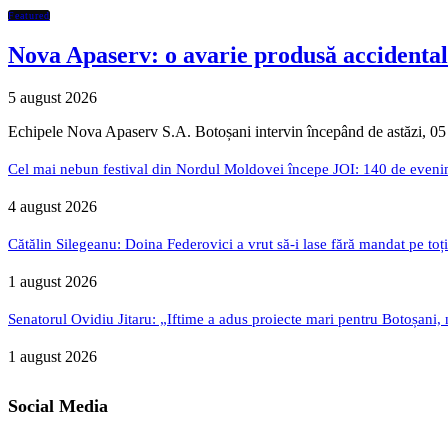
Featured
Nova Apaserv: o avarie produsă accidental
5 august 2026
Echipele Nova Apaserv S.A. Botoșani intervin începând de astăzi, 05
Cel mai nebun festival din Nordul Moldovei începe JOI: 140 de evenime
4 august 2026
Cătălin Silegeanu: Doina Federovici a vrut să-i lase fără mandat pe toț
1 august 2026
Senatorul Ovidiu Jitaru: „Iftime a adus proiecte mari pentru Botoșani, n
1 august 2026
Social Media