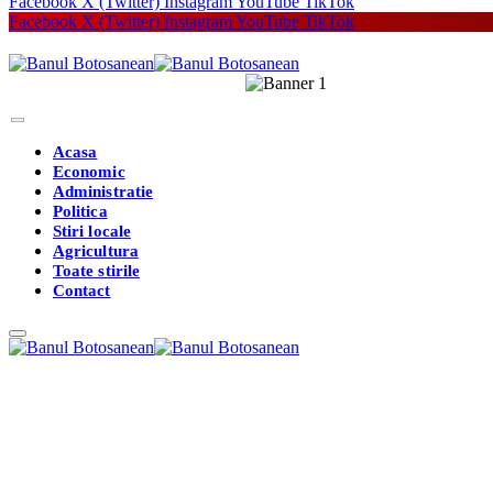
Facebook
X (Twitter)
Instagram
YouTube
TikTok
Facebook
X (Twitter)
Instagram
YouTube
TikTok
Acasa
Economic
Administratie
Politica
Stiri locale
Agricultura
Toate stirile
Contact