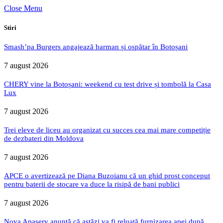
Close Menu
Stiri
Smash’pa Burgers angajează barman și ospătar în Botoșani
7 august 2026
CHERY vine la Botoșani: weekend cu test drive și tombolă la Casa
Lux
7 august 2026
Trei eleve de liceu au organizat cu succes cea mai mare competiție
de dezbateri din Moldova
7 august 2026
APCE o avertizează pe Diana Buzoianu că un ghid prost conceput
pentru baterii de stocare va duce la risipă de bani publici
7 august 2026
Nova Apaserv anunță că astăzi va fi reluată furnizarea apei după