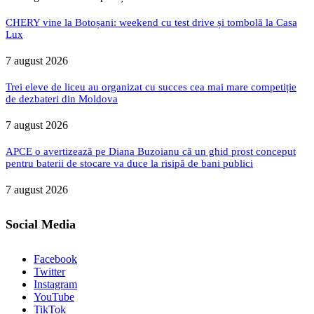
CHERY vine la Botoșani: weekend cu test drive și tombolă la Casa
Lux
7 august 2026
Trei eleve de liceu au organizat cu succes cea mai mare competiție
de dezbateri din Moldova
7 august 2026
APCE o avertizează pe Diana Buzoianu că un ghid prost conceput
pentru baterii de stocare va duce la risipă de bani publici
7 august 2026
Social Media
Facebook
Twitter
Instagram
YouTube
TikTok