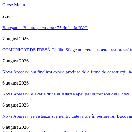
Close Menu
Stiri
Botoșani – București cu doar 75 de lei la RVG
7 august 2026
COMUNICAT DE PRESĂ Cătălin Silegeanu cere suspendarea președintelu
7 august 2026
Nova Apaserv: s-a finalizat avaria produsă de o firmă de construcții, ia
6 august 2026
Nova Apaserv: o avarie duce la sistarea apei pe un tronson din Octav
6 august 2026
Nova Apaserv: se sistează apa pentru câteva ore în perimetrul Bucovin
6 august 2026