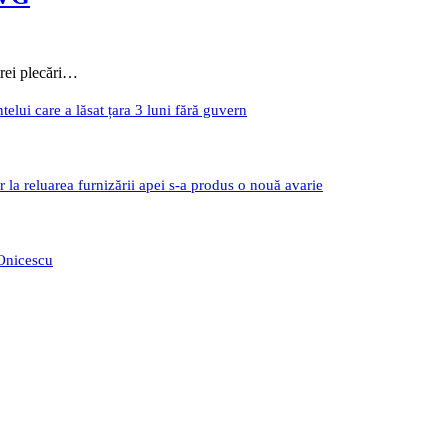
trei plecări…
i care a lăsat țara 3 luni fără guvern
r la reluarea furnizării apei s-a produs o nouă avarie
 Onicescu