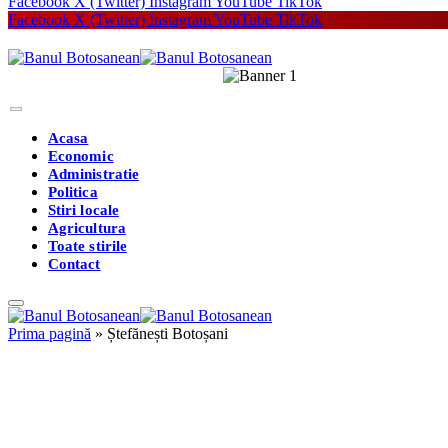
Facebook
X (Twitter)
Instagram
YouTube
TikTok
Facebook
X (Twitter)
Instagram
YouTube
TikTok
Acasa
Economic
Administratie
Politica
Stiri locale
Agricultura
Toate stirile
Contact
Prima pagină
»
Ștefănești Botoșani