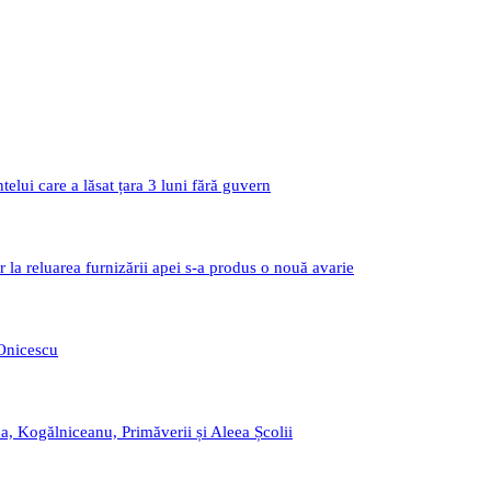
i care a lăsat țara 3 luni fără guvern
r la reluarea furnizării apei s-a produs o nouă avarie
 Onicescu
a, Kogălniceanu, Primăverii și Aleea Școlii