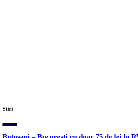
Stiri
Economic
Botoșani – București cu doar 75 de lei la 