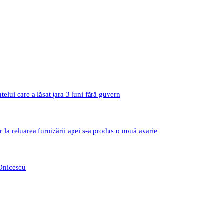
i care a lăsat țara 3 luni fără guvern
r la reluarea furnizării apei s-a produs o nouă avarie
 Onicescu