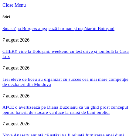
Close Menu
Stiri
Smash’pa Burgers angajează barman și ospătar în Botoșani
7 august 2026
CHERY vine la Botoșani: weekend cu test drive și tombolă la Casa
Lux
7 august 2026
Trei eleve de liceu au organizat cu succes cea mai mare competiție
de dezbateri din Moldova
7 august 2026
APCE o avertizează pe Diana Buzoianu că un ghid prost conceput
pentru baterii de stocare va duce la risipă de bani publici
7 august 2026
Nova Apaserv anunță că astăzi va fi reluată furnizarea apei după