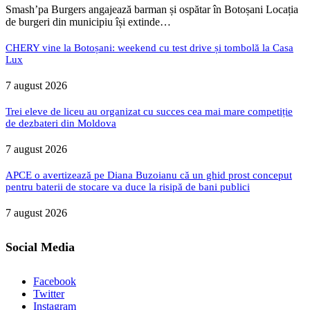
Smash’pa Burgers angajează barman și ospătar în Botoșani Locația
de burgeri din municipiu își extinde…
CHERY vine la Botoșani: weekend cu test drive și tombolă la Casa
Lux
7 august 2026
Trei eleve de liceu au organizat cu succes cea mai mare competiție
de dezbateri din Moldova
7 august 2026
APCE o avertizează pe Diana Buzoianu că un ghid prost conceput
pentru baterii de stocare va duce la risipă de bani publici
7 august 2026
Social Media
Facebook
Twitter
Instagram