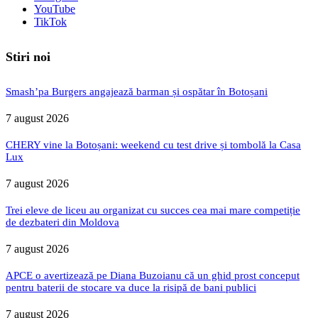
YouTube
TikTok
Stiri noi
Smash’pa Burgers angajează barman și ospătar în Botoșani
7 august 2026
CHERY vine la Botoșani: weekend cu test drive și tombolă la Casa
Lux
7 august 2026
Trei eleve de liceu au organizat cu succes cea mai mare competiție
de dezbateri din Moldova
7 august 2026
APCE o avertizează pe Diana Buzoianu că un ghid prost conceput
pentru baterii de stocare va duce la risipă de bani publici
7 august 2026