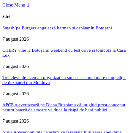
Close Menu
Stiri
Smash’pa Burgers angajează barman și ospătar în Botoșani
7 august 2026
CHERY vine la Botoșani: weekend cu test drive și tombolă la Casa
Lux
7 august 2026
Trei eleve de liceu au organizat cu succes cea mai mare competiție
de dezbateri din Moldova
7 august 2026
APCE o avertizează pe Diana Buzoianu că un ghid prost conceput
pentru baterii de stocare va duce la risipă de bani publici
7 august 2026
Nova Apaserv anunță că astăzi va fi reluată furnizarea apei după