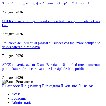
Smash’pa Burgers angajează barman și ospătar în Botoșani
7 august 2026
CHERY vine la Botoșani: weekend cu test drive și tombolă la Casa
Lux
7 august 2026
Trei eleve de liceu au organizat cu succes cea mai mare competiție
de dezbateri din Moldova
7 august 2026
APCE o avertizează pe Diana Buzoianu că un ghid prost conceput
pentru baterii de stocare va duce la risipă de bani publici
7 august 2026
Facebook
X (Twitter)
Instagram
YouTube
TikTok
Acasa
Economic
Administratie