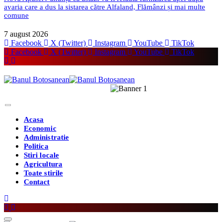
avaria care a dus la sistarea către Alfaland, Flămânzi și mai multe
comune
7 august 2026
Facebook
X (Twitter)
Instagram
YouTube
TikTok
Facebook
X (Twitter)
Instagram
YouTube
TikTok
Acasa
Economic
Administratie
Politica
Stiri locale
Agricultura
Toate stirile
Contact