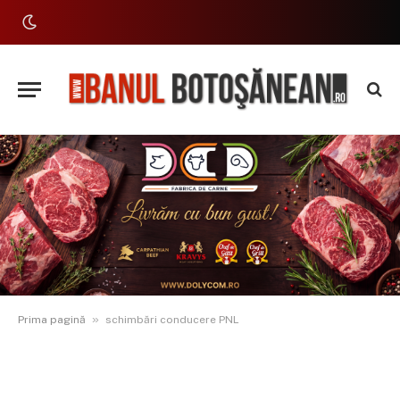
»
Prima pagină
schimbări conducere PNL