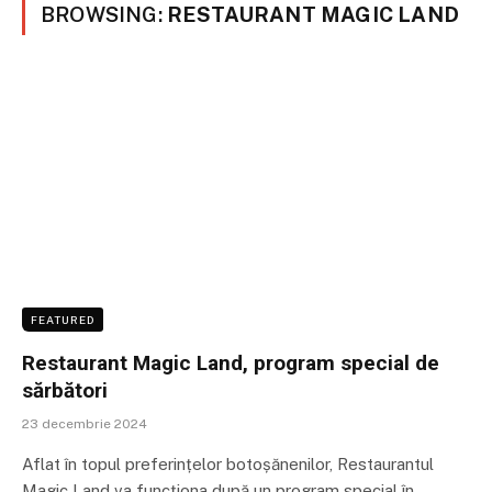
BROWSING:
RESTAURANT MAGIC LAND
FEATURED
Restaurant Magic Land, program special de
sărbători
23 decembrie 2024
Aflat în topul preferințelor botoșănenilor, Restaurantul
Magic Land va funcționa după un program special în