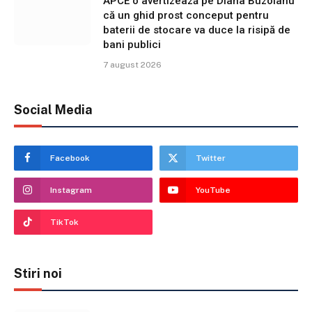
APCE o avertizează pe Diana Buzoianu
că un ghid prost conceput pentru
baterii de stocare va duce la risipă de
bani publici
7 august 2026
Social Media
Facebook
Twitter
Instagram
YouTube
TikTok
Stiri noi