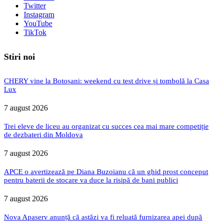
Twitter
Instagram
YouTube
TikTok
Stiri noi
CHERY vine la Botoșani: weekend cu test drive și tombolă la Casa
Lux
7 august 2026
Trei eleve de liceu au organizat cu succes cea mai mare competiție
de dezbateri din Moldova
7 august 2026
APCE o avertizează pe Diana Buzoianu că un ghid prost conceput
pentru baterii de stocare va duce la risipă de bani publici
7 august 2026
Nova Apaserv anunță că astăzi va fi reluată furnizarea apei după