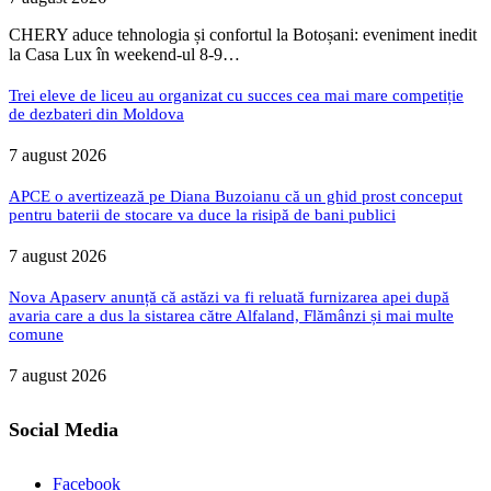
CHERY aduce tehnologia și confortul la Botoșani: eveniment inedit
la Casa Lux în weekend-ul 8-9…
Trei eleve de liceu au organizat cu succes cea mai mare competiție
de dezbateri din Moldova
7 august 2026
APCE o avertizează pe Diana Buzoianu că un ghid prost conceput
pentru baterii de stocare va duce la risipă de bani publici
7 august 2026
Nova Apaserv anunță că astăzi va fi reluată furnizarea apei după
avaria care a dus la sistarea către Alfaland, Flămânzi și mai multe
comune
7 august 2026
Social Media
Facebook