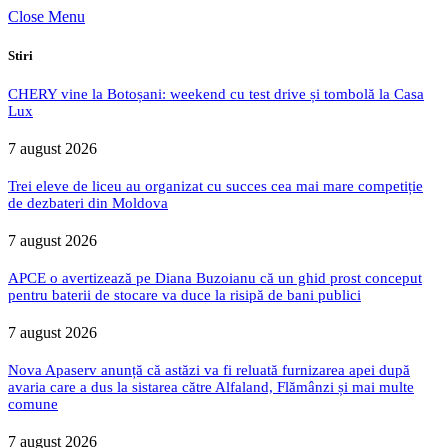
Close Menu
Stiri
CHERY vine la Botoșani: weekend cu test drive și tombolă la Casa
Lux
7 august 2026
Trei eleve de liceu au organizat cu succes cea mai mare competiție
de dezbateri din Moldova
7 august 2026
APCE o avertizează pe Diana Buzoianu că un ghid prost conceput
pentru baterii de stocare va duce la risipă de bani publici
7 august 2026
Nova Apaserv anunță că astăzi va fi reluată furnizarea apei după
avaria care a dus la sistarea către Alfaland, Flămânzi și mai multe
comune
7 august 2026