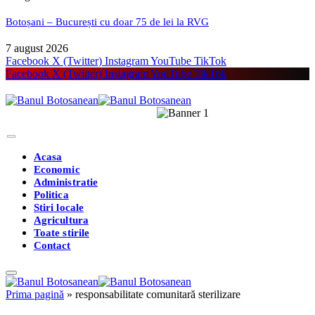
Botoșani – București cu doar 75 de lei la RVG
7 august 2026
Facebook
X (Twitter)
Instagram
YouTube
TikTok
Facebook
X (Twitter)
Instagram
YouTube
TikTok
Acasa
Economic
Administratie
Politica
Stiri locale
Agricultura
Toate stirile
Contact
Prima pagină
»
responsabilitate comunitară sterilizare