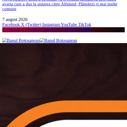
avaria care a dus la sistarea către Alfaland, Flămânzi și mai multe
comune
7 august 2026
Facebook
X (Twitter)
Instagram
YouTube
TikTok
Facebook
X (Twitter)
Instagram
YouTube
TikTok