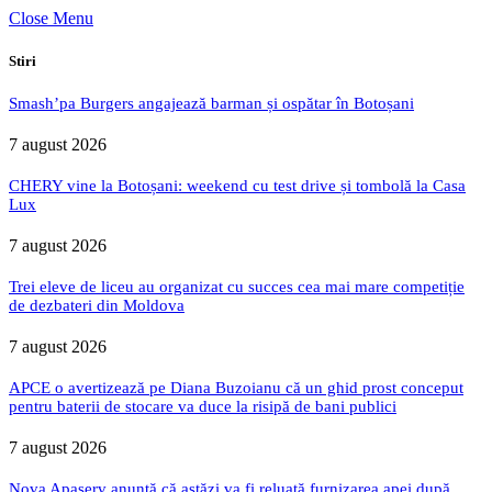
Close Menu
Stiri
Smash’pa Burgers angajează barman și ospătar în Botoșani
7 august 2026
CHERY vine la Botoșani: weekend cu test drive și tombolă la Casa
Lux
7 august 2026
Trei eleve de liceu au organizat cu succes cea mai mare competiție
de dezbateri din Moldova
7 august 2026
APCE o avertizează pe Diana Buzoianu că un ghid prost conceput
pentru baterii de stocare va duce la risipă de bani publici
7 august 2026
Nova Apaserv anunță că astăzi va fi reluată furnizarea apei după