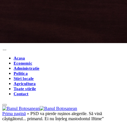
Acasa
Economic
Administratie
Politica
Stiri locale
Agricultura
Toate stirile
Contact
Prima pagină
»
PSD va pierde rușinos alegerile. Să vină
câștigătorul... primarul. Ei nu înțeleg mastodontul Iftime”