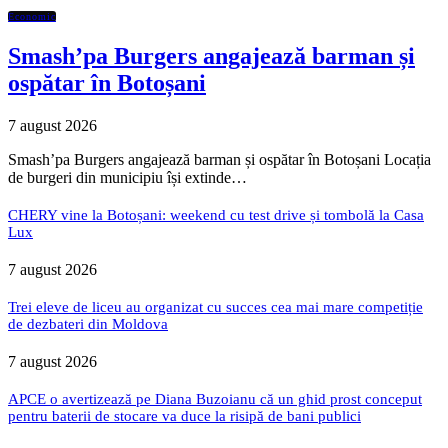
Economic
Smash’pa Burgers angajează barman și
ospătar în Botoșani
7 august 2026
Smash’pa Burgers angajează barman și ospătar în Botoșani Locația
de burgeri din municipiu își extinde…
CHERY vine la Botoșani: weekend cu test drive și tombolă la Casa
Lux
7 august 2026
Trei eleve de liceu au organizat cu succes cea mai mare competiție
de dezbateri din Moldova
7 august 2026
APCE o avertizează pe Diana Buzoianu că un ghid prost conceput
pentru baterii de stocare va duce la risipă de bani publici