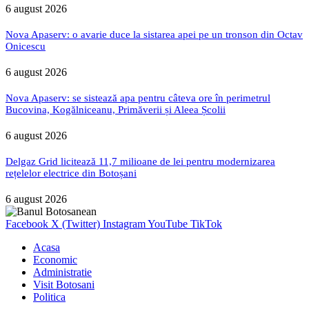
6 august 2026
Nova Apaserv: o avarie duce la sistarea apei pe un tronson din Octav
Onicescu
6 august 2026
Nova Apaserv: se sistează apa pentru câteva ore în perimetrul
Bucovina, Kogălniceanu, Primăverii și Aleea Școlii
6 august 2026
Delgaz Grid licitează 11,7 milioane de lei pentru modernizarea
rețelelor electrice din Botoșani
6 august 2026
Facebook
X (Twitter)
Instagram
YouTube
TikTok
Acasa
Economic
Administratie
Visit Botosani
Politica