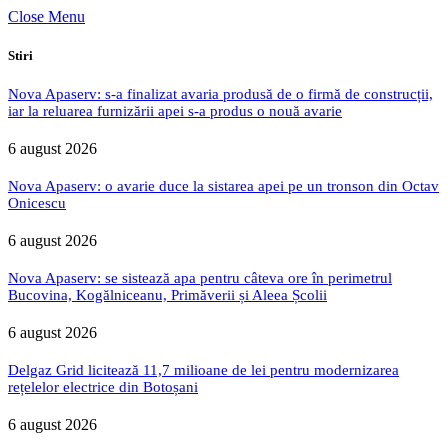
Close Menu
Stiri
Nova Apaserv: s-a finalizat avaria produsă de o firmă de construcții,
iar la reluarea furnizării apei s-a produs o nouă avarie
6 august 2026
Nova Apaserv: o avarie duce la sistarea apei pe un tronson din Octav
Onicescu
6 august 2026
Nova Apaserv: se sistează apa pentru câteva ore în perimetrul
Bucovina, Kogălniceanu, Primăverii și Aleea Școlii
6 august 2026
Delgaz Grid licitează 11,7 milioane de lei pentru modernizarea
rețelelor electrice din Botoșani
6 august 2026