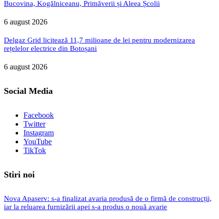
Bucovina, Kogălniceanu, Primăverii și Aleea Școlii
6 august 2026
Delgaz Grid licitează 11,7 milioane de lei pentru modernizarea
rețelelor electrice din Botoșani
6 august 2026
Social Media
Facebook
Twitter
Instagram
YouTube
TikTok
Stiri noi
Nova Apaserv: s-a finalizat avaria produsă de o firmă de construcții,
iar la reluarea furnizării apei s-a produs o nouă avarie