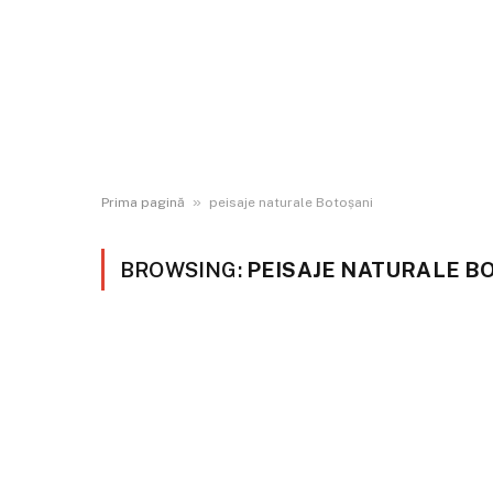
»
Prima pagină
peisaje naturale Botoșani
BROWSING:
PEISAJE NATURALE B