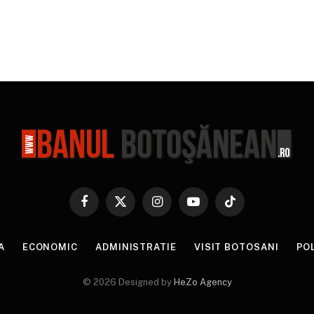
Facebook
X
Instagram
YouTube
TikTok
(Twitter)
A
ECONOMIC
ADMINISTRATIE
VISIT BOTOSANI
PO
© 2026 Designed by
HeZo Agency