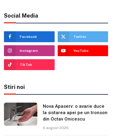
Social Media
Facebook
Twitter
Instagram
YouTube
TikTok
Stiri noi
Nova Apaserv: o avarie duce
la sistarea apei pe un tronson
din Octav Onicescu
6 august 2026