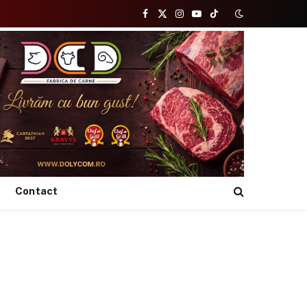
Facebook
X
Instagram
YouTube
TikTok
(Twitter)
Contact