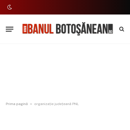
»
Prima pagină
organizație județeană PNL