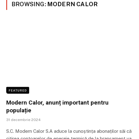
BROWSING:
MODERN CALOR
FEATURED
Modern Calor, anunț important pentru
populație
31 decembrie 2024
S.C. Modern Calor S.A aduce la cunoștința abonaților săi că
citirea contoarelor de energie termică de la branșament va