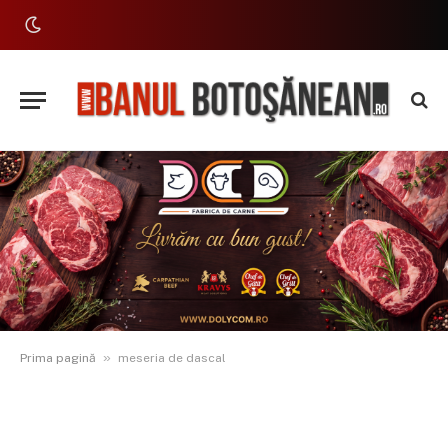
»
Prima pagină
meseria de dascal