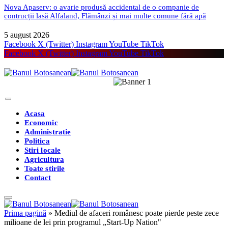
Nova Apaserv: o avarie produsă accidental de o companie de
contrucții lasă Alfaland, Flămânzi și mai multe comune fără apă
5 august 2026
Facebook
X (Twitter)
Instagram
YouTube
TikTok
Facebook
X (Twitter)
Instagram
YouTube
TikTok
Acasa
Economic
Administratie
Politica
Stiri locale
Agricultura
Toate stirile
Contact
Prima pagină
»
Mediul de afaceri românesc poate pierde peste zece
milioane de lei prin programul „Start-Up Nation"