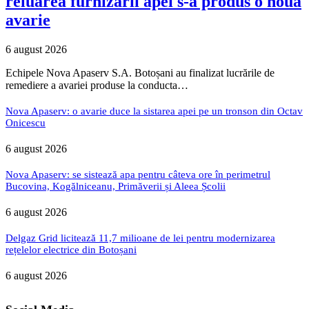
reluarea furnizării apei s-a produs o nouă
avarie
6 august 2026
Echipele Nova Apaserv S.A. Botoșani au finalizat lucrările de
remediere a avariei produse la conducta…
Nova Apaserv: o avarie duce la sistarea apei pe un tronson din Octav
Onicescu
6 august 2026
Nova Apaserv: se sistează apa pentru câteva ore în perimetrul
Bucovina, Kogălniceanu, Primăverii și Aleea Școlii
6 august 2026
Delgaz Grid licitează 11,7 milioane de lei pentru modernizarea
rețelelor electrice din Botoșani
6 august 2026