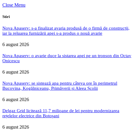
Close Menu
Stiri
Nova Apaserv: s-a finalizat avaria produsă de o firmă de construcții,
iar la reluarea furnizării apei s-a produs o nouă avarie
6 august 2026
Nova Apaserv: o avarie duce la sistarea apei pe un tronson din Octav
Onicescu
6 august 2026
Nova Apaserv: se sistează apa pentru câteva ore în perimetrul
Bucovina, Kogălniceanu, Primăverii și Aleea Școlii
6 august 2026
Delgaz Grid licitează 11,7 milioane de lei pentru modernizarea
rețelelor electrice din Botoșani
6 august 2026