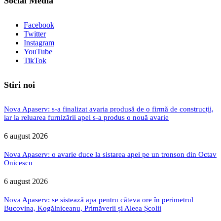
Social Media
Facebook
Twitter
Instagram
YouTube
TikTok
Stiri noi
Nova Apaserv: s-a finalizat avaria produsă de o firmă de construcții,
iar la reluarea furnizării apei s-a produs o nouă avarie
6 august 2026
Nova Apaserv: o avarie duce la sistarea apei pe un tronson din Octav
Onicescu
6 august 2026
Nova Apaserv: se sistează apa pentru câteva ore în perimetrul
Bucovina, Kogălniceanu, Primăverii și Aleea Școlii