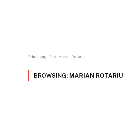
»
Prima pagină
Marian Rotariu
BROWSING:
MARIAN ROTARIU