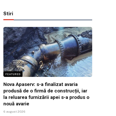
Stiri
FEATURED
Nova Apaserv: s-a finalizat avaria
produsă de o firmă de construcții, iar
la reluarea furnizării apei s-a produs o
nouă avarie
6 august 2026