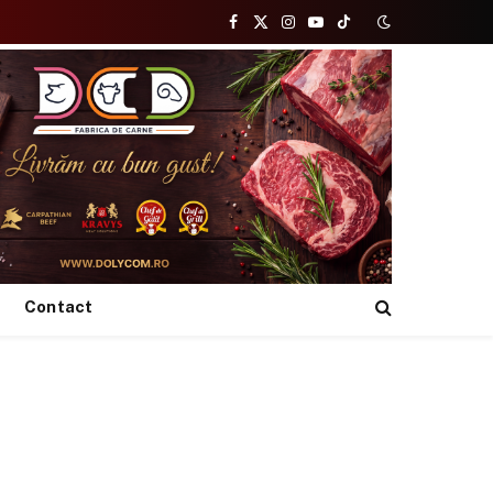
Facebook
X
Instagram
YouTube
TikTok
(Twitter)
Contact