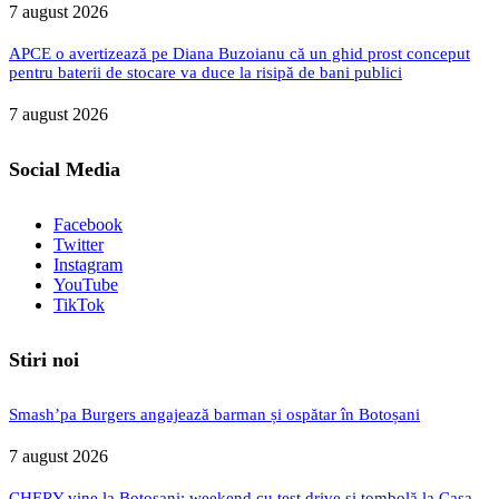
7 august 2026
APCE o avertizează pe Diana Buzoianu că un ghid prost conceput
pentru baterii de stocare va duce la risipă de bani publici
7 august 2026
Social Media
Facebook
Twitter
Instagram
YouTube
TikTok
Stiri noi
Smash’pa Burgers angajează barman și ospătar în Botoșani
7 august 2026
CHERY vine la Botoșani: weekend cu test drive și tombolă la Casa