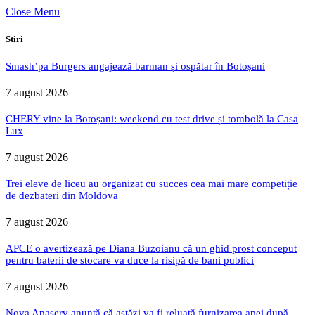
Close Menu
Stiri
Smash’pa Burgers angajează barman și ospătar în Botoșani
7 august 2026
CHERY vine la Botoșani: weekend cu test drive și tombolă la Casa
Lux
7 august 2026
Trei eleve de liceu au organizat cu succes cea mai mare competiție
de dezbateri din Moldova
7 august 2026
APCE o avertizează pe Diana Buzoianu că un ghid prost conceput
pentru baterii de stocare va duce la risipă de bani publici
7 august 2026
Nova Apaserv anunță că astăzi va fi reluată furnizarea apei după