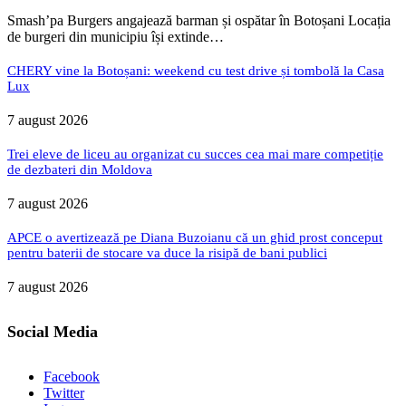
Smash’pa Burgers angajează barman și ospătar în Botoșani Locația
de burgeri din municipiu își extinde…
CHERY vine la Botoșani: weekend cu test drive și tombolă la Casa
Lux
7 august 2026
Trei eleve de liceu au organizat cu succes cea mai mare competiție
de dezbateri din Moldova
7 august 2026
APCE o avertizează pe Diana Buzoianu că un ghid prost conceput
pentru baterii de stocare va duce la risipă de bani publici
7 august 2026
Social Media
Facebook
Twitter