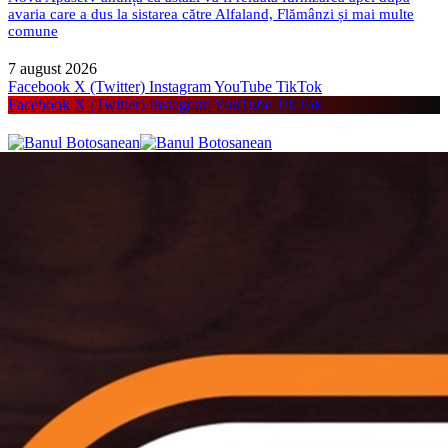
avaria care a dus la sistarea către Alfaland, Flămânzi și mai multe
comune
7 august 2026
Facebook
X (Twitter)
Instagram
YouTube
TikTok
Facebook
X (Twitter)
Instagram
YouTube
TikTok