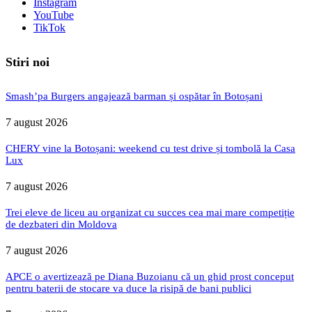
Instagram
YouTube
TikTok
Stiri noi
Smash’pa Burgers angajează barman și ospătar în Botoșani
7 august 2026
CHERY vine la Botoșani: weekend cu test drive și tombolă la Casa
Lux
7 august 2026
Trei eleve de liceu au organizat cu succes cea mai mare competiție
de dezbateri din Moldova
7 august 2026
APCE o avertizează pe Diana Buzoianu că un ghid prost conceput
pentru baterii de stocare va duce la risipă de bani publici