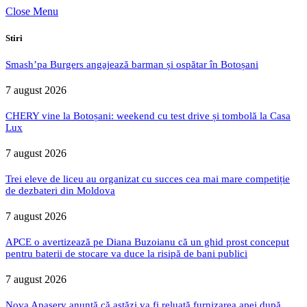
Close Menu
Stiri
Smash’pa Burgers angajează barman și ospătar în Botoșani
7 august 2026
CHERY vine la Botoșani: weekend cu test drive și tombolă la Casa
Lux
7 august 2026
Trei eleve de liceu au organizat cu succes cea mai mare competiție
de dezbateri din Moldova
7 august 2026
APCE o avertizează pe Diana Buzoianu că un ghid prost conceput
pentru baterii de stocare va duce la risipă de bani publici
7 august 2026
Nova Apaserv anunță că astăzi va fi reluată furnizarea apei după