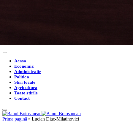
Acasa
Economic
Administratie
Politica
Stiri locale
Agricultura
Toate stirile
Contact
Prima pagină
»
Lucian Diac-Milatinovici