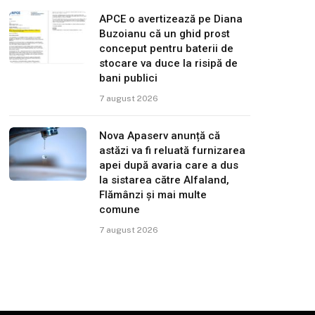
APCE o avertizează pe Diana
Buzoianu că un ghid prost
conceput pentru baterii de
stocare va duce la risipă de
bani publici
7 august 2026
Nova Apaserv anunță că
astăzi va fi reluată furnizarea
apei după avaria care a dus
la sistarea către Alfaland,
Flămânzi și mai multe
comune
7 august 2026