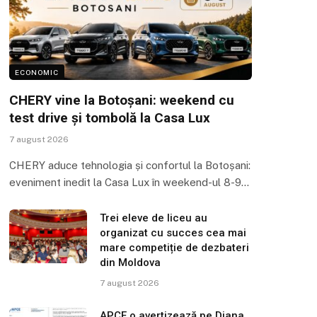
ECONOMIC
CHERY vine la Botoșani: weekend cu
test drive și tombolă la Casa Lux
7 august 2026
CHERY aduce tehnologia și confortul la Botoșani:
eveniment inedit la Casa Lux în weekend-ul 8-9…
Trei eleve de liceu au
organizat cu succes cea mai
mare competiție de dezbateri
din Moldova
7 august 2026
APCE o avertizează pe Diana