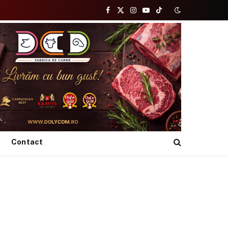
Facebook
X
Instagram
YouTube
TikTok
(Twitter)
Contact