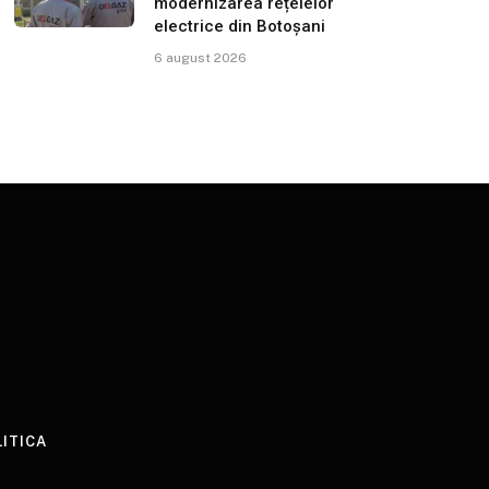
modernizarea rețelelor
electrice din Botoșani
6 august 2026
LITICA