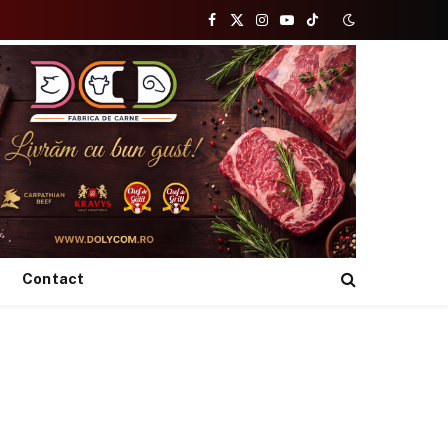
Facebook
X
Instagram
YouTube
TikTok
(Twitter)
Contact