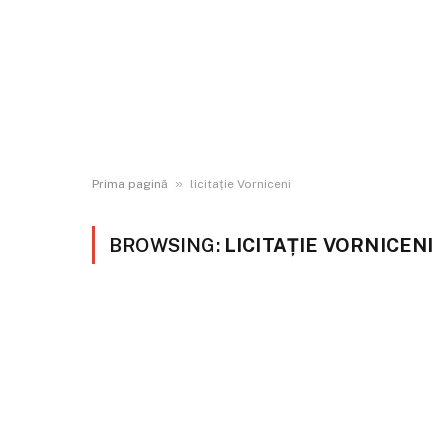
»
Prima pagină
licitație Vorniceni
BROWSING:
LICITAȚIE VORNICENI