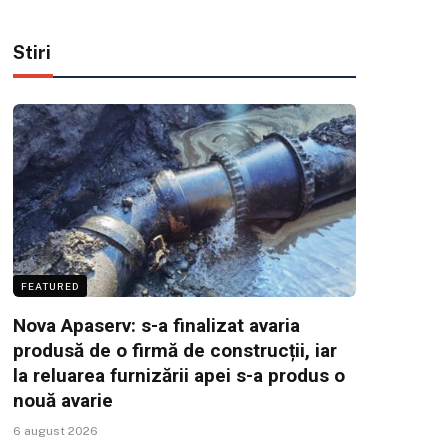
Stiri
FEATURED
Nova Apaserv: s-a finalizat avaria
produsă de o firmă de construcții, iar
la reluarea furnizării apei s-a produs o
nouă avarie
6 august 2026