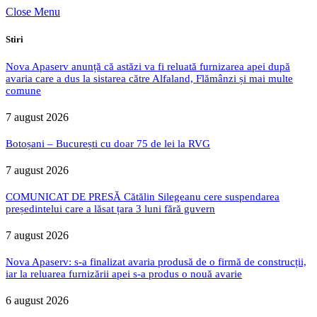
Close Menu
Stiri
Nova Apaserv anunță că astăzi va fi reluată furnizarea apei după
avaria care a dus la sistarea către Alfaland, Flămânzi și mai multe
comune
7 august 2026
Botoșani – București cu doar 75 de lei la RVG
7 august 2026
COMUNICAT DE PRESĂ Cătălin Silegeanu cere suspendarea
președintelui care a lăsat țara 3 luni fără guvern
7 august 2026
Nova Apaserv: s-a finalizat avaria produsă de o firmă de construcții,
iar la reluarea furnizării apei s-a produs o nouă avarie
6 august 2026