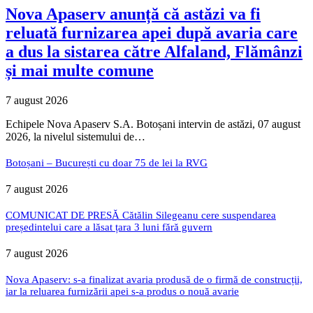
Nova Apaserv anunță că astăzi va fi
reluată furnizarea apei după avaria care
a dus la sistarea către Alfaland, Flămânzi
și mai multe comune
7 august 2026
Echipele Nova Apaserv S.A. Botoșani intervin de astăzi, 07 august
2026, la nivelul sistemului de…
Botoșani – București cu doar 75 de lei la RVG
7 august 2026
COMUNICAT DE PRESĂ Cătălin Silegeanu cere suspendarea
președintelui care a lăsat țara 3 luni fără guvern
7 august 2026
Nova Apaserv: s-a finalizat avaria produsă de o firmă de construcții,
iar la reluarea furnizării apei s-a produs o nouă avarie