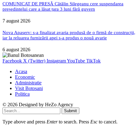
COMUNICAT DE PRESĂ Cătălin Silegeanu cere suspendarea
președintelui care a lăsat țara 3 luni fără guvern
7 august 2026
Nova Apaserv: s-a finalizat avaria produsă de o firmă de construcții,
iar la reluarea furnizării apei s-a produs o nouă avarie
6 august 2026
Facebook
X (Twitter)
Instagram
YouTube
TikTok
Acasa
Economic
Administratie
Visit Botosani
Politica
© 2026 Designed by
HeZo Agency
Submit
Type above and press
Enter
to search. Press
Esc
to cancel.