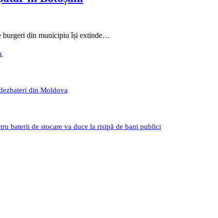
 burgeri din municipiu își extinde…
x
 dezbateri din Moldova
 baterii de stocare va duce la risipă de bani publici