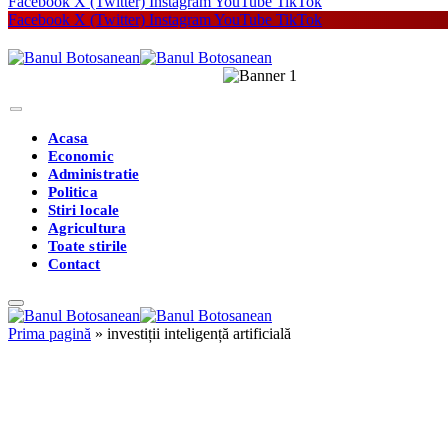
Facebook
X (Twitter)
Instagram
YouTube
TikTok
Facebook
X (Twitter)
Instagram
YouTube
TikTok
Acasa
Economic
Administratie
Politica
Stiri locale
Agricultura
Toate stirile
Contact
Prima pagină
»
investiții inteligență artificială