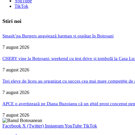
YouTube
TikTok
Stiri noi
Smash’pa Burgers angajează barman și ospătar în Botoșani
7 august 2026
CHERY vine la Botoșani: weekend cu test drive și tombolă la Casa Lu
7 august 2026
Trei eleve de liceu au organizat cu succes cea mai mare competiție de
7 august 2026
APCE o avertizează pe Diana Buzoianu că un ghid prost conceput pentru
7 august 2026
Facebook
X (Twitter)
Instagram
YouTube
TikTok