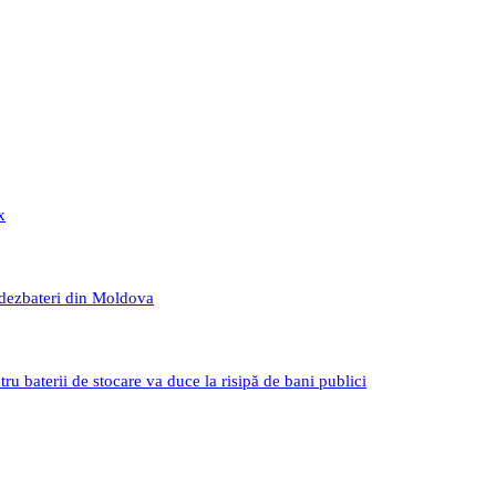
x
 dezbateri din Moldova
 baterii de stocare va duce la risipă de bani publici