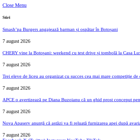
Close Menu
Stiri
Smash’pa Burgers angajează barman și ospătar în Botoșani
7 august 2026
CHERY vine la Botoșani: weekend cu test drive și tombolă la Casa Lu
7 august 2026
Trei eleve de liceu au organizat cu succes cea mai mare competiție de
7 august 2026
APCE o avertizează pe Diana Buzoianu că un ghid prost conceput pentru
7 august 2026
Nova Apaserv anunță că astăzi va fi reluată furnizarea apei după avari
7 august 2026