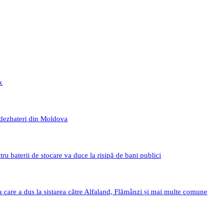
x
 dezbateri din Moldova
 baterii de stocare va duce la risipă de bani publici
a care a dus la sistarea către Alfaland, Flămânzi și mai multe comune