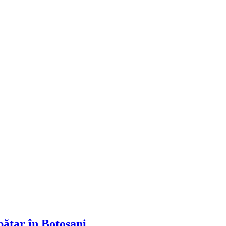
ătar în Botoșani