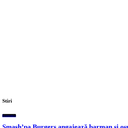
Stiri
Economic
Smash’pa Burgers angajează barman și osp