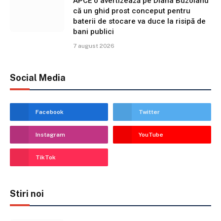
APCE o avertizează pe Diana Buzoianu
că un ghid prost conceput pentru
baterii de stocare va duce la risipă de
bani publici
7 august 2026
Social Media
Facebook
Twitter
Instagram
YouTube
TikTok
Stiri noi