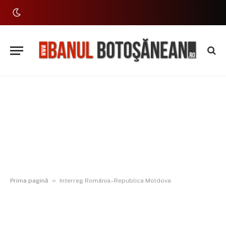
»
Prima pagină
Interreg România–Republica Moldova