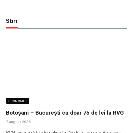
Stiri
ECONOMIC
Botoșani – București cu doar 75 de lei la RVG
7 august 2026
RVG lansează bilete online la 75 de lei pe ruta Botoșani –