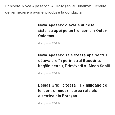
Echipele Nova Apaserv S.A. Botoșani au finalizat lucrările
de remediere a avariei produse la conducta…
Nova Apaserv: o avarie duce la
sistarea apei pe un tronson din Octav
Onicescu
6 august 2026
Nova Apaserv: se sistează apa pentru
câteva ore în perimetrul Bucovina,
Kogălniceanu, Primăverii și Aleea Școlii
6 august 2026
Delgaz Grid licitează 11,7 milioane de
lei pentru modernizarea rețelelor
electrice din Botoșani
6 august 2026