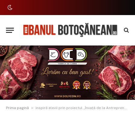
»
Prima pagină
inspiră elevii prin proiectul „Învață de la Antreprenori”