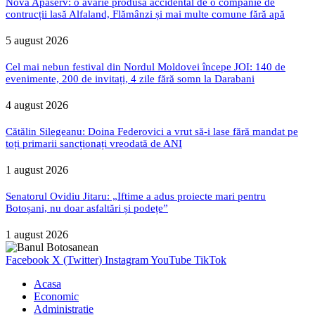
Nova Apaserv: o avarie produsă accidental de o companie de
contrucții lasă Alfaland, Flămânzi și mai multe comune fără apă
5 august 2026
Cel mai nebun festival din Nordul Moldovei începe JOI: 140 de
evenimente, 200 de invitați, 4 zile fără somn la Darabani
4 august 2026
Cătălin Silegeanu: Doina Federovici a vrut să-i lase fără mandat pe
toți primarii sancționați vreodată de ANI
1 august 2026
Senatorul Ovidiu Jitaru: „Iftime a adus proiecte mari pentru
Botoșani, nu doar asfaltări și podețe”
1 august 2026
Facebook
X (Twitter)
Instagram
YouTube
TikTok
Acasa
Economic
Administratie