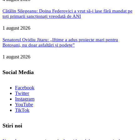
Cătălin Silegeanu: Doina Federovici a vrut să-i lase fără mandat pe
toți primarii sancționați vreodată de ANI
1 august 2026
Senatorul Ovidiu Jitaru: „Iftime a adus proiecte mari pentru
Botoșani, nu doar asfaltări și podețe”
1 august 2026
Social Media
Facebook
Twitter
Instagram
YouTube
TikTok
Stiri noi