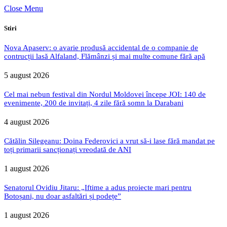
Close Menu
Stiri
Nova Apaserv: o avarie produsă accidental de o companie de
contrucții lasă Alfaland, Flămânzi și mai multe comune fără apă
5 august 2026
Cel mai nebun festival din Nordul Moldovei începe JOI: 140 de
evenimente, 200 de invitați, 4 zile fără somn la Darabani
4 august 2026
Cătălin Silegeanu: Doina Federovici a vrut să-i lase fără mandat pe
toți primarii sancționați vreodată de ANI
1 august 2026
Senatorul Ovidiu Jitaru: „Iftime a adus proiecte mari pentru
Botoșani, nu doar asfaltări și podețe”
1 august 2026