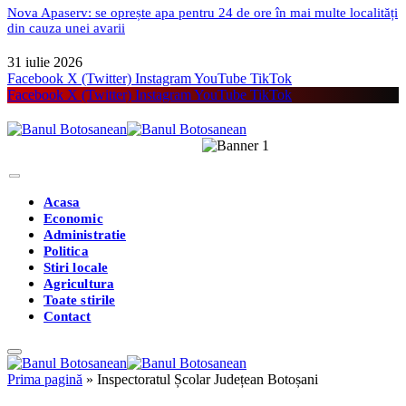
Nova Apaserv: se oprește apa pentru 24 de ore în mai multe localități
din cauza unei avarii
31 iulie 2026
Facebook
X (Twitter)
Instagram
YouTube
TikTok
Facebook
X (Twitter)
Instagram
YouTube
TikTok
Acasa
Economic
Administratie
Politica
Stiri locale
Agricultura
Toate stirile
Contact
Prima pagină
»
Inspectoratul Școlar Județean Botoșani