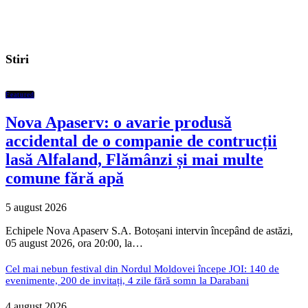
Stiri
Featured
Nova Apaserv: o avarie produsă
accidental de o companie de contrucții
lasă Alfaland, Flămânzi și mai multe
comune fără apă
5 august 2026
Echipele Nova Apaserv S.A. Botoșani intervin începând de astăzi,
05 august 2026, ora 20:00, la…
Cel mai nebun festival din Nordul Moldovei începe JOI: 140 de
evenimente, 200 de invitați, 4 zile fără somn la Darabani
4 august 2026