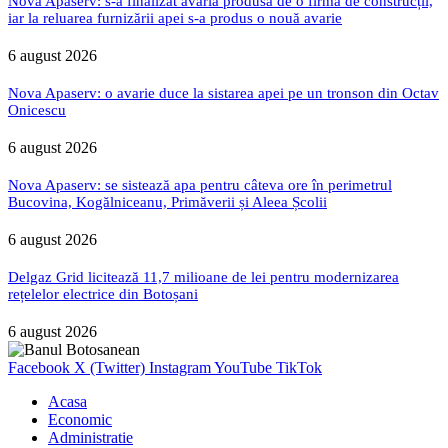
Nova Apaserv: s-a finalizat avaria produsă de o firmă de construcții,
iar la reluarea furnizării apei s-a produs o nouă avarie
6 august 2026
Nova Apaserv: o avarie duce la sistarea apei pe un tronson din Octav
Onicescu
6 august 2026
Nova Apaserv: se sistează apa pentru câteva ore în perimetrul
Bucovina, Kogălniceanu, Primăverii și Aleea Școlii
6 august 2026
Delgaz Grid licitează 11,7 milioane de lei pentru modernizarea
rețelelor electrice din Botoșani
6 august 2026
Facebook
X (Twitter)
Instagram
YouTube
TikTok
Acasa
Economic
Administratie