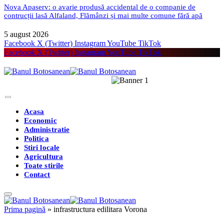
Nova Apaserv: o avarie produsă accidental de o companie de
contrucții lasă Alfaland, Flămânzi și mai multe comune fără apă
5 august 2026
Facebook
X (Twitter)
Instagram
YouTube
TikTok
Facebook
X (Twitter)
Instagram
YouTube
TikTok
Acasa
Economic
Administratie
Politica
Stiri locale
Agricultura
Toate stirile
Contact
Prima pagină
»
infrastructura edilitara Vorona