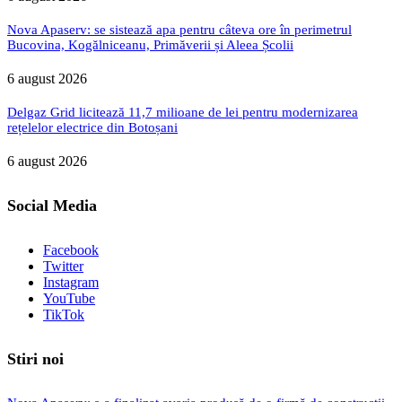
Nova Apaserv: se sistează apa pentru câteva ore în perimetrul
Bucovina, Kogălniceanu, Primăverii și Aleea Școlii
6 august 2026
Delgaz Grid licitează 11,7 milioane de lei pentru modernizarea
rețelelor electrice din Botoșani
6 august 2026
Social Media
Facebook
Twitter
Instagram
YouTube
TikTok
Stiri noi