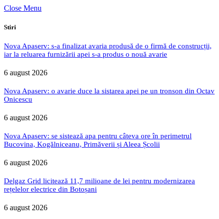
Close Menu
Stiri
Nova Apaserv: s-a finalizat avaria produsă de o firmă de construcții,
iar la reluarea furnizării apei s-a produs o nouă avarie
6 august 2026
Nova Apaserv: o avarie duce la sistarea apei pe un tronson din Octav
Onicescu
6 august 2026
Nova Apaserv: se sistează apa pentru câteva ore în perimetrul
Bucovina, Kogălniceanu, Primăverii și Aleea Școlii
6 august 2026
Delgaz Grid licitează 11,7 milioane de lei pentru modernizarea
rețelelor electrice din Botoșani
6 august 2026