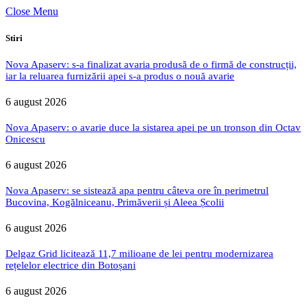
Close Menu
Stiri
Nova Apaserv: s-a finalizat avaria produsă de o firmă de construcții,
iar la reluarea furnizării apei s-a produs o nouă avarie
6 august 2026
Nova Apaserv: o avarie duce la sistarea apei pe un tronson din Octav
Onicescu
6 august 2026
Nova Apaserv: se sistează apa pentru câteva ore în perimetrul
Bucovina, Kogălniceanu, Primăverii și Aleea Școlii
6 august 2026
Delgaz Grid licitează 11,7 milioane de lei pentru modernizarea
rețelelor electrice din Botoșani
6 august 2026