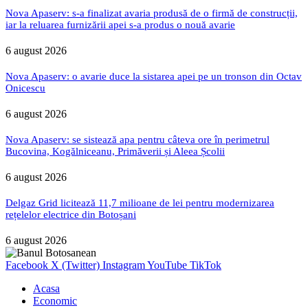
Nova Apaserv: s-a finalizat avaria produsă de o firmă de construcții,
iar la reluarea furnizării apei s-a produs o nouă avarie
6 august 2026
Nova Apaserv: o avarie duce la sistarea apei pe un tronson din Octav
Onicescu
6 august 2026
Nova Apaserv: se sistează apa pentru câteva ore în perimetrul
Bucovina, Kogălniceanu, Primăverii și Aleea Școlii
6 august 2026
Delgaz Grid licitează 11,7 milioane de lei pentru modernizarea
rețelelor electrice din Botoșani
6 august 2026
Facebook
X (Twitter)
Instagram
YouTube
TikTok
Acasa
Economic