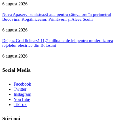
6 august 2026
Nova Apaserv: se sistează apa pentru câteva ore în perimetrul
Bucovina, Kogălniceanu, Primăverii și Aleea Școlii
6 august 2026
Delgaz Grid licitează 11,7 milioane de lei pentru modernizarea
rețelelor electrice din Botoșani
6 august 2026
Social Media
Facebook
Twitter
Instagram
YouTube
TikTok
Stiri noi