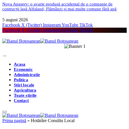
Nova Apaserv: o avarie produsă accidental de o companie de
contrucții lasă Alfaland, Flămânzi și mai multe comune fără apă
5 august 2026
Facebook
X (Twitter)
Instagram
YouTube
TikTok
Facebook
X (Twitter)
Instagram
YouTube
TikTok
Acasa
Economic
Administratie
Politica
Stiri locale
Agricultura
Toate stirile
Contact
Prima pagină
»
Hotărâre Consiliu Local