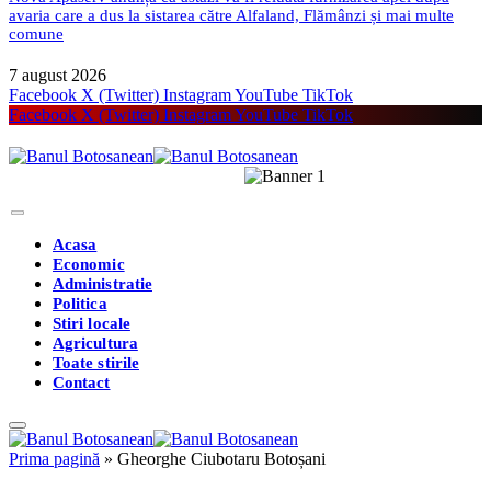
avaria care a dus la sistarea către Alfaland, Flămânzi și mai multe
comune
7 august 2026
Facebook
X (Twitter)
Instagram
YouTube
TikTok
Facebook
X (Twitter)
Instagram
YouTube
TikTok
Acasa
Economic
Administratie
Politica
Stiri locale
Agricultura
Toate stirile
Contact
Prima pagină
»
Gheorghe Ciubotaru Botoșani