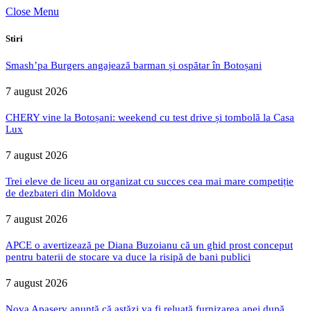
Close Menu
Stiri
Smash’pa Burgers angajează barman și ospătar în Botoșani
7 august 2026
CHERY vine la Botoșani: weekend cu test drive și tombolă la Casa
Lux
7 august 2026
Trei eleve de liceu au organizat cu succes cea mai mare competiție
de dezbateri din Moldova
7 august 2026
APCE o avertizează pe Diana Buzoianu că un ghid prost conceput
pentru baterii de stocare va duce la risipă de bani publici
7 august 2026
Nova Apaserv anunță că astăzi va fi reluată furnizarea apei după