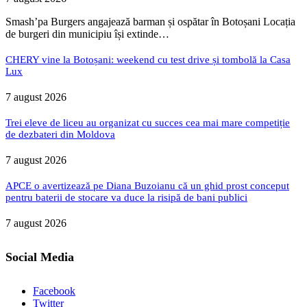
Smash’pa Burgers angajează barman și ospătar în Botoșani Locația
de burgeri din municipiu își extinde…
CHERY vine la Botoșani: weekend cu test drive și tombolă la Casa
Lux
7 august 2026
Trei eleve de liceu au organizat cu succes cea mai mare competiție
de dezbateri din Moldova
7 august 2026
APCE o avertizează pe Diana Buzoianu că un ghid prost conceput
pentru baterii de stocare va duce la risipă de bani publici
7 august 2026
Social Media
Facebook
Twitter