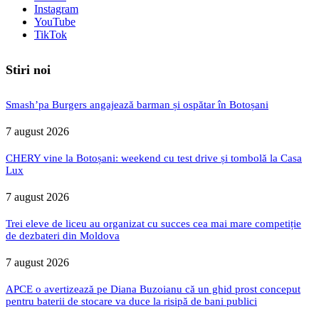
Instagram
YouTube
TikTok
Stiri noi
Smash’pa Burgers angajează barman și ospătar în Botoșani
7 august 2026
CHERY vine la Botoșani: weekend cu test drive și tombolă la Casa
Lux
7 august 2026
Trei eleve de liceu au organizat cu succes cea mai mare competiție
de dezbateri din Moldova
7 august 2026
APCE o avertizează pe Diana Buzoianu că un ghid prost conceput
pentru baterii de stocare va duce la risipă de bani publici