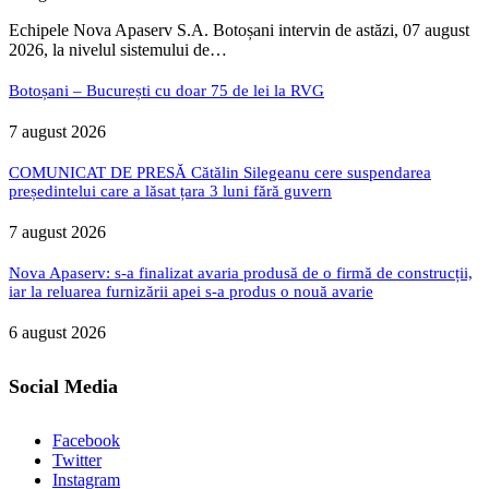
Echipele Nova Apaserv S.A. Botoșani intervin de astăzi, 07 august
2026, la nivelul sistemului de…
Botoșani – București cu doar 75 de lei la RVG
7 august 2026
COMUNICAT DE PRESĂ Cătălin Silegeanu cere suspendarea
președintelui care a lăsat țara 3 luni fără guvern
7 august 2026
Nova Apaserv: s-a finalizat avaria produsă de o firmă de construcții,
iar la reluarea furnizării apei s-a produs o nouă avarie
6 august 2026
Social Media
Facebook
Twitter
Instagram