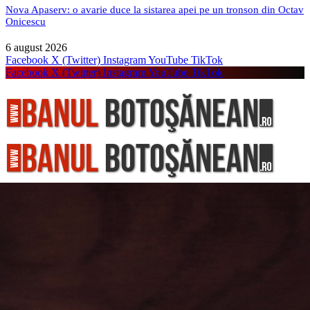
Nova Apaserv: o avarie duce la sistarea apei pe un tronson din Octav
Onicescu
6 august 2026
Facebook
X (Twitter)
Instagram
YouTube
TikTok
Facebook
X (Twitter)
Instagram
YouTube
TikTok