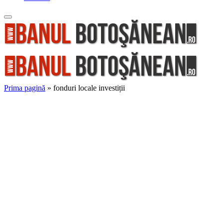
Prima pagină
»
fonduri locale investiții