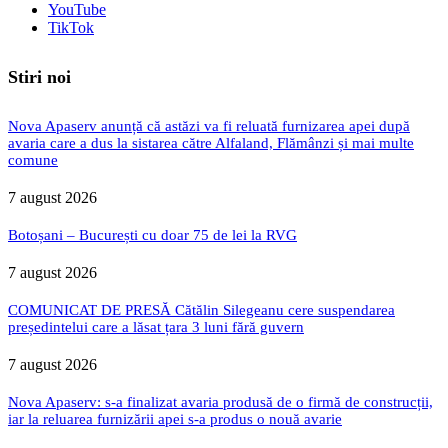
YouTube
TikTok
Stiri noi
Nova Apaserv anunță că astăzi va fi reluată furnizarea apei după
avaria care a dus la sistarea către Alfaland, Flămânzi și mai multe
comune
7 august 2026
Botoșani – București cu doar 75 de lei la RVG
7 august 2026
COMUNICAT DE PRESĂ Cătălin Silegeanu cere suspendarea
președintelui care a lăsat țara 3 luni fără guvern
7 august 2026
Nova Apaserv: s-a finalizat avaria produsă de o firmă de construcții,
iar la reluarea furnizării apei s-a produs o nouă avarie