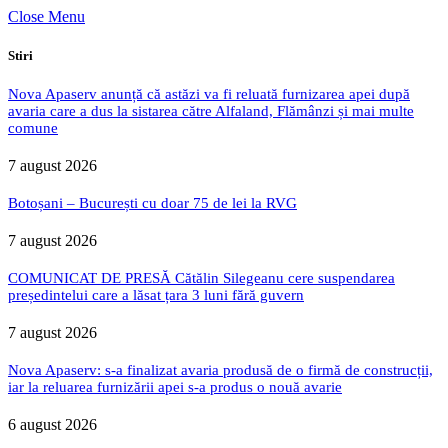
Close Menu
Stiri
Nova Apaserv anunță că astăzi va fi reluată furnizarea apei după
avaria care a dus la sistarea către Alfaland, Flămânzi și mai multe
comune
7 august 2026
Botoșani – București cu doar 75 de lei la RVG
7 august 2026
COMUNICAT DE PRESĂ Cătălin Silegeanu cere suspendarea
președintelui care a lăsat țara 3 luni fără guvern
7 august 2026
Nova Apaserv: s-a finalizat avaria produsă de o firmă de construcții,
iar la reluarea furnizării apei s-a produs o nouă avarie
6 august 2026