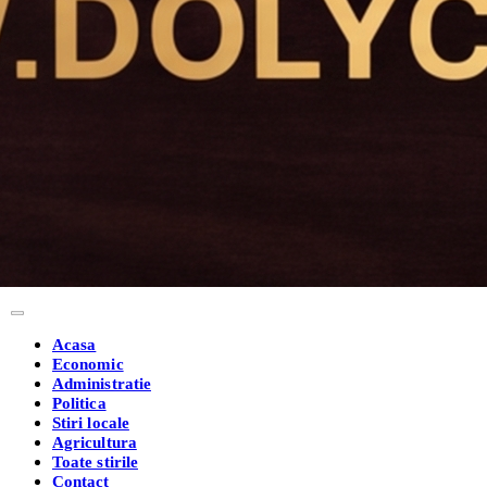
Acasa
Economic
Administratie
Politica
Stiri locale
Agricultura
Toate stirile
Contact