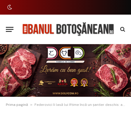
»
Prima pagină
Federovici îi lasă lui Iftime încă un șantier deschis: au început lucrările de 11