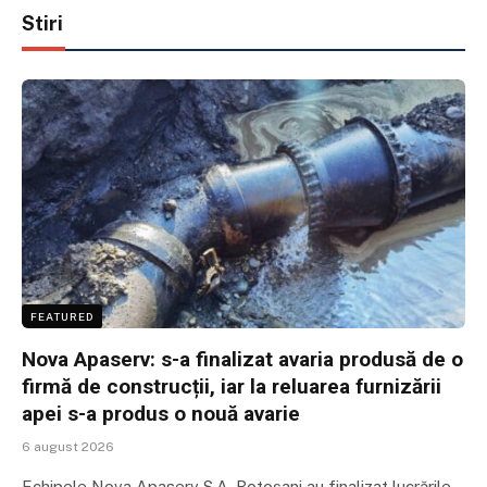
Stiri
FEATURED
Nova Apaserv: s-a finalizat avaria produsă de o
firmă de construcții, iar la reluarea furnizării
apei s-a produs o nouă avarie
6 august 2026
Echipele Nova Apaserv S.A. Botoșani au finalizat lucrările