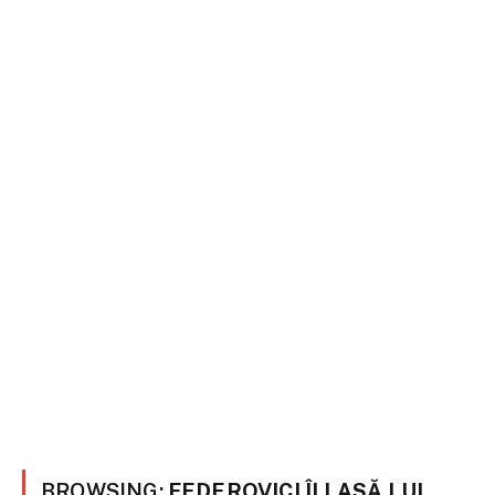
BROWSING:
FEDEROVICI ÎI LASĂ LUI