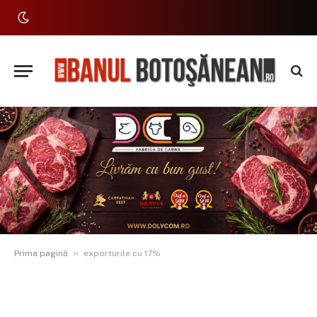
»
Prima pagină
exporturile cu 17%