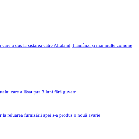
a care a dus la sistarea către Alfaland, Flămânzi și mai multe comune
i care a lăsat țara 3 luni fără guvern
r la reluarea furnizării apei s-a produs o nouă avarie