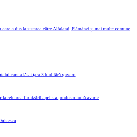
a care a dus la sistarea către Alfaland, Flămânzi și mai multe comune
i care a lăsat țara 3 luni fără guvern
r la reluarea furnizării apei s-a produs o nouă avarie
 Onicescu