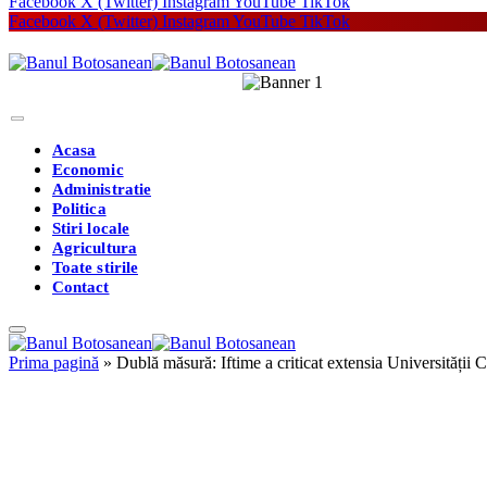
Facebook
X (Twitter)
Instagram
YouTube
TikTok
Facebook
X (Twitter)
Instagram
YouTube
TikTok
Acasa
Economic
Administratie
Politica
Stiri locale
Agricultura
Toate stirile
Contact
Prima pagină
»
Dublă măsură: Iftime a criticat extensia Universității 