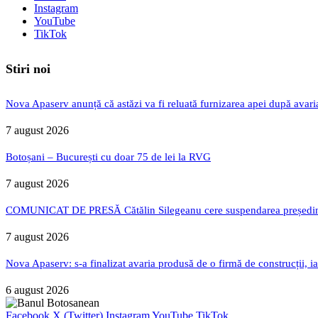
Instagram
YouTube
TikTok
Stiri noi
Nova Apaserv anunță că astăzi va fi reluată furnizarea apei după avari
7 august 2026
Botoșani – București cu doar 75 de lei la RVG
7 august 2026
COMUNICAT DE PRESĂ Cătălin Silegeanu cere suspendarea președintelu
7 august 2026
Nova Apaserv: s-a finalizat avaria produsă de o firmă de construcții, ia
6 august 2026
Facebook
X (Twitter)
Instagram
YouTube
TikTok