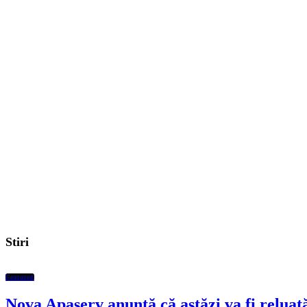
Stiri
Featured
Nova Apaserv anunță că astăzi va fi reluată