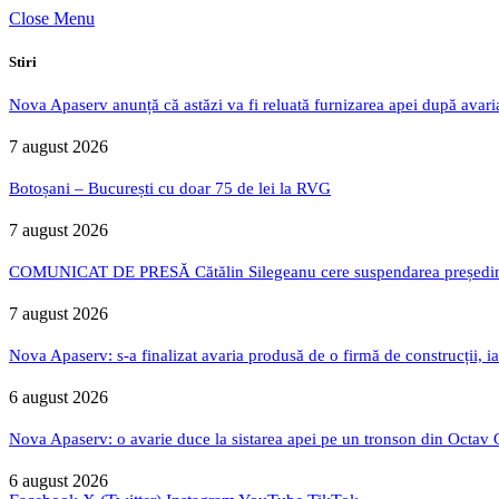
Close Menu
Stiri
Nova Apaserv anunță că astăzi va fi reluată furnizarea apei după avari
7 august 2026
Botoșani – București cu doar 75 de lei la RVG
7 august 2026
COMUNICAT DE PRESĂ Cătălin Silegeanu cere suspendarea președintelu
7 august 2026
Nova Apaserv: s-a finalizat avaria produsă de o firmă de construcții, ia
6 august 2026
Nova Apaserv: o avarie duce la sistarea apei pe un tronson din Octav
6 august 2026