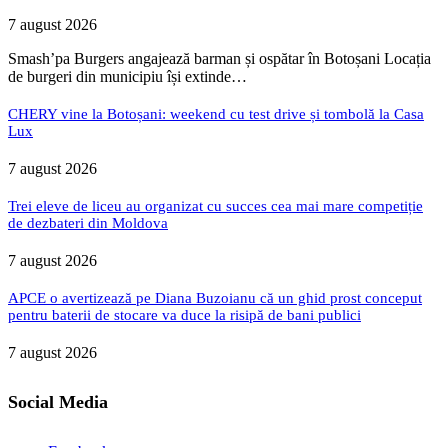
7 august 2026
Smash’pa Burgers angajează barman și ospătar în Botoșani Locația
de burgeri din municipiu își extinde…
CHERY vine la Botoșani: weekend cu test drive și tombolă la Casa
Lux
7 august 2026
Trei eleve de liceu au organizat cu succes cea mai mare competiție
de dezbateri din Moldova
7 august 2026
APCE o avertizează pe Diana Buzoianu că un ghid prost conceput
pentru baterii de stocare va duce la risipă de bani publici
7 august 2026
Social Media