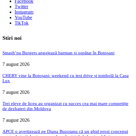
Facebook
Twitter
Instagram
YouTube
TikTok
Stiri noi
Smash’pa Burgers angajează barman și ospătar în Botoșani
7 august 2026
CHERY vine la Botoșani: weekend cu test drive și tombolă la Casa
Lux
7 august 2026
Trei eleve de liceu au organizat cu succes cea mai mare competiție
de dezbateri din Moldova
7 august 2026
APCE o avertizează pe Diana Buzoianu că un ghid prost conceput