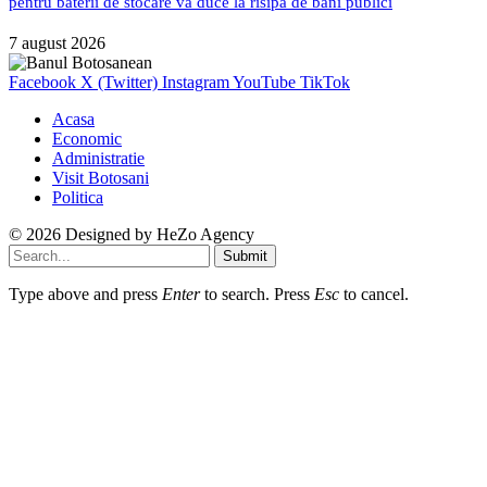
pentru baterii de stocare va duce la risipă de bani publici
7 august 2026
Facebook
X (Twitter)
Instagram
YouTube
TikTok
Acasa
Economic
Administratie
Visit Botosani
Politica
© 2026 Designed by
HeZo Agency
Submit
Type above and press
Enter
to search. Press
Esc
to cancel.