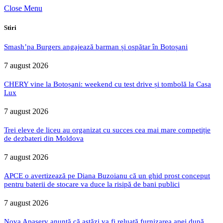
Close Menu
Stiri
Smash’pa Burgers angajează barman și ospătar în Botoșani
7 august 2026
CHERY vine la Botoșani: weekend cu test drive și tombolă la Casa
Lux
7 august 2026
Trei eleve de liceu au organizat cu succes cea mai mare competiție
de dezbateri din Moldova
7 august 2026
APCE o avertizează pe Diana Buzoianu că un ghid prost conceput
pentru baterii de stocare va duce la risipă de bani publici
7 august 2026
Nova Apaserv anunță că astăzi va fi reluată furnizarea apei după