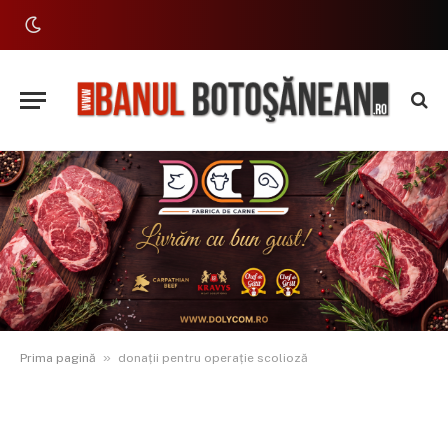
»
Prima pagină
donații pentru operație scolioză