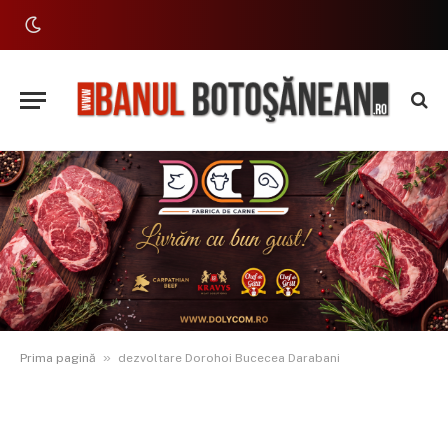
»
Prima pagină
dezvoltare Dorohoi Bucecea Darabani