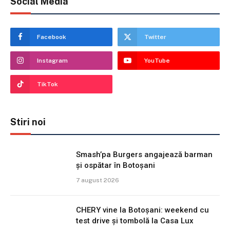
Social Media
Facebook
Twitter
Instagram
YouTube
TikTok
Stiri noi
Smash’pa Burgers angajează barman
și ospătar în Botoșani
7 august 2026
CHERY vine la Botoșani: weekend cu
test drive și tombolă la Casa Lux