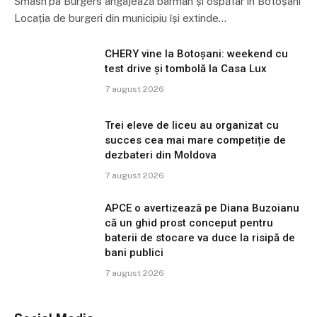
Smash’pa Burgers angajează barman și ospătar în Botoșani
Locația de burgeri din municipiu își extinde…
CHERY vine la Botoșani: weekend cu
test drive și tombolă la Casa Lux
7 august 2026
Trei eleve de liceu au organizat cu
succes cea mai mare competiție de
dezbateri din Moldova
7 august 2026
APCE o avertizează pe Diana Buzoianu
că un ghid prost conceput pentru
baterii de stocare va duce la risipă de
bani publici
7 august 2026