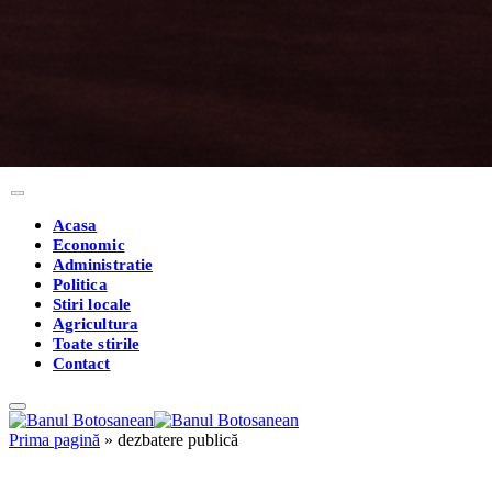
Acasa
Economic
Administratie
Politica
Stiri locale
Agricultura
Toate stirile
Contact
Prima pagină
»
dezbatere publică