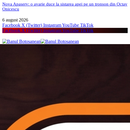
Nova Apaserv: o avarie duce la sistarea apei pe un tronson din Octav
Onicescu
6 august 2026
Facebook
X (Twitter)
Instagram
YouTube
TikTok
Facebook
X (Twitter)
Instagram
YouTube
TikTok