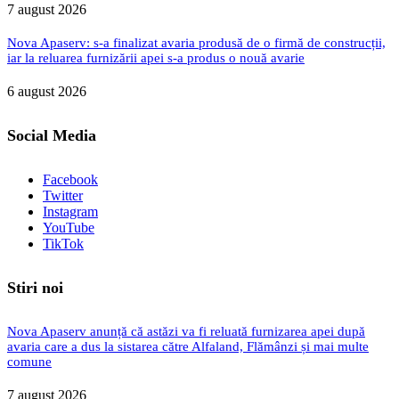
7 august 2026
Nova Apaserv: s-a finalizat avaria produsă de o firmă de construcții,
iar la reluarea furnizării apei s-a produs o nouă avarie
6 august 2026
Social Media
Facebook
Twitter
Instagram
YouTube
TikTok
Stiri noi
Nova Apaserv anunță că astăzi va fi reluată furnizarea apei după
avaria care a dus la sistarea către Alfaland, Flămânzi și mai multe
comune
7 august 2026