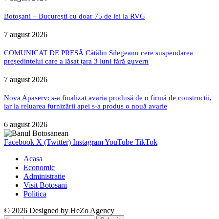
Botoșani – București cu doar 75 de lei la RVG
7 august 2026
COMUNICAT DE PRESĂ Cătălin Silegeanu cere suspendarea
președintelui care a lăsat țara 3 luni fără guvern
7 august 2026
Nova Apaserv: s-a finalizat avaria produsă de o firmă de construcții,
iar la reluarea furnizării apei s-a produs o nouă avarie
6 august 2026
Facebook
X (Twitter)
Instagram
YouTube
TikTok
Acasa
Economic
Administratie
Visit Botosani
Politica
© 2026 Designed by
HeZo Agency