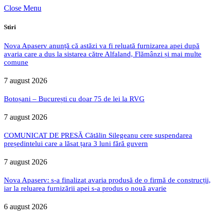
Close Menu
Stiri
Nova Apaserv anunță că astăzi va fi reluată furnizarea apei după
avaria care a dus la sistarea către Alfaland, Flămânzi și mai multe
comune
7 august 2026
Botoșani – București cu doar 75 de lei la RVG
7 august 2026
COMUNICAT DE PRESĂ Cătălin Silegeanu cere suspendarea
președintelui care a lăsat țara 3 luni fără guvern
7 august 2026
Nova Apaserv: s-a finalizat avaria produsă de o firmă de construcții,
iar la reluarea furnizării apei s-a produs o nouă avarie
6 august 2026