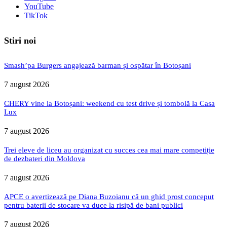
YouTube
TikTok
Stiri noi
Smash’pa Burgers angajează barman și ospătar în Botoșani
7 august 2026
CHERY vine la Botoșani: weekend cu test drive și tombolă la Casa
Lux
7 august 2026
Trei eleve de liceu au organizat cu succes cea mai mare competiție
de dezbateri din Moldova
7 august 2026
APCE o avertizează pe Diana Buzoianu că un ghid prost conceput
pentru baterii de stocare va duce la risipă de bani publici
7 august 2026