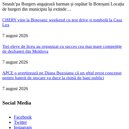
Smash’pa Burgers angajează barman și ospătar în Botoșani Locația
de burgeri din municipiu își extinde…
CHERY vine la Botoșani: weekend cu test drive și tombolă la Casa
Lux
7 august 2026
Trei eleve de liceu au organizat cu succes cea mai mare competiție
de dezbateri din Moldova
7 august 2026
APCE o avertizează pe Diana Buzoianu că un ghid prost conceput
pentru baterii de stocare va duce la risipă de bani publici
7 august 2026
Social Media
Facebook
Twitter
Instagram