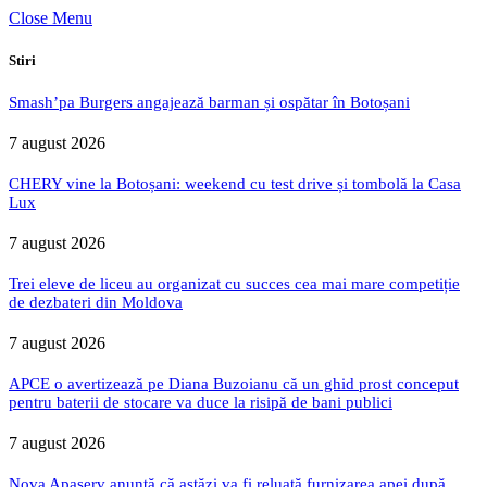
Close Menu
Stiri
Smash’pa Burgers angajează barman și ospătar în Botoșani
7 august 2026
CHERY vine la Botoșani: weekend cu test drive și tombolă la Casa
Lux
7 august 2026
Trei eleve de liceu au organizat cu succes cea mai mare competiție
de dezbateri din Moldova
7 august 2026
APCE o avertizează pe Diana Buzoianu că un ghid prost conceput
pentru baterii de stocare va duce la risipă de bani publici
7 august 2026
Nova Apaserv anunță că astăzi va fi reluată furnizarea apei după