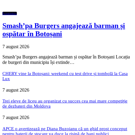
Economic
Smash’pa Burgers angajează barman și
ospătar în Botoșani
7 august 2026
Smash’pa Burgers angajează barman și ospătar în Botoșani Locația
de burgeri din municipiu își extinde…
CHERY vine la Botoșani: weekend cu test drive și tombolă la Casa
Lux
7 august 2026
Trei eleve de liceu au organizat cu succes cea mai mare competiție
de dezbateri din Moldova
7 august 2026
APCE o avertizează pe Diana Buzoianu că un ghid prost conceput
pentru baterii de stocare va duce la risipă de bani publici