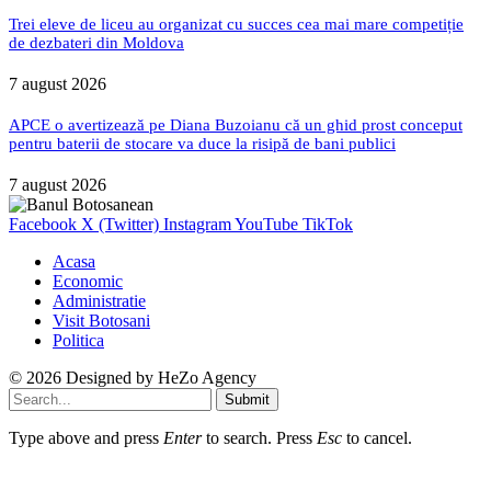
Trei eleve de liceu au organizat cu succes cea mai mare competiție
de dezbateri din Moldova
7 august 2026
APCE o avertizează pe Diana Buzoianu că un ghid prost conceput
pentru baterii de stocare va duce la risipă de bani publici
7 august 2026
Facebook
X (Twitter)
Instagram
YouTube
TikTok
Acasa
Economic
Administratie
Visit Botosani
Politica
© 2026 Designed by
HeZo Agency
Submit
Type above and press
Enter
to search. Press
Esc
to cancel.