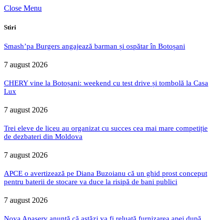
Close Menu
Stiri
Smash’pa Burgers angajează barman și ospătar în Botoșani
7 august 2026
CHERY vine la Botoșani: weekend cu test drive și tombolă la Casa
Lux
7 august 2026
Trei eleve de liceu au organizat cu succes cea mai mare competiție
de dezbateri din Moldova
7 august 2026
APCE o avertizează pe Diana Buzoianu că un ghid prost conceput
pentru baterii de stocare va duce la risipă de bani publici
7 august 2026
Nova Apaserv anunță că astăzi va fi reluată furnizarea apei după