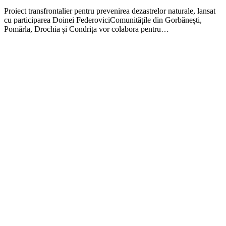
Proiect transfrontalier pentru prevenirea dezastrelor naturale, lansat
cu participarea Doinei FederoviciComunitățile din Gorbănești,
Pomârla, Drochia și Condrița vor colabora pentru…