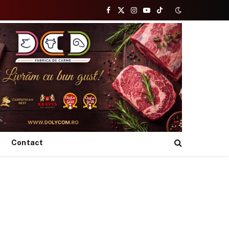
Facebook
X
Instagram
YouTube
TikTok
(Twitter)
Contact