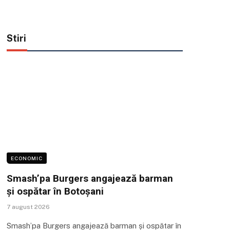
Stiri
ECONOMIC
Smash’pa Burgers angajează barman
și ospătar în Botoșani
7 august 2026
Smash’pa Burgers angajează barman și ospătar în