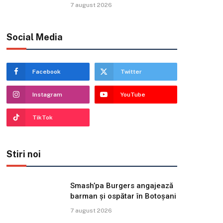
7 august 2026
Social Media
Facebook
Twitter
Instagram
YouTube
TikTok
Stiri noi
Smash’pa Burgers angajează
barman și ospătar în Botoșani
7 august 2026