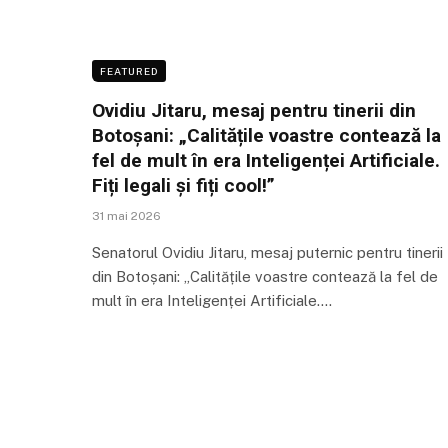
FEATURED
Ovidiu Jitaru, mesaj pentru tinerii din
Botoșani: „Calitățile voastre contează la
fel de mult în era Inteligenței Artificiale.
Fiți legali și fiți cool!”
31 mai 2026
Senatorul Ovidiu Jitaru, mesaj puternic pentru tinerii
din Botoșani: „Calitățile voastre contează la fel de
mult în era Inteligenței Artificiale.…