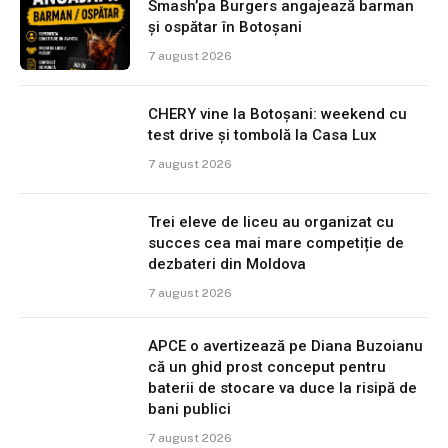
Smash’pa Burgers angajează barman
și ospătar în Botoșani
7 august 2026
CHERY vine la Botoșani: weekend cu
test drive și tombolă la Casa Lux
7 august 2026
Trei eleve de liceu au organizat cu
succes cea mai mare competiție de
dezbateri din Moldova
7 august 2026
APCE o avertizează pe Diana Buzoianu
că un ghid prost conceput pentru
baterii de stocare va duce la risipă de
bani publici
7 august 2026