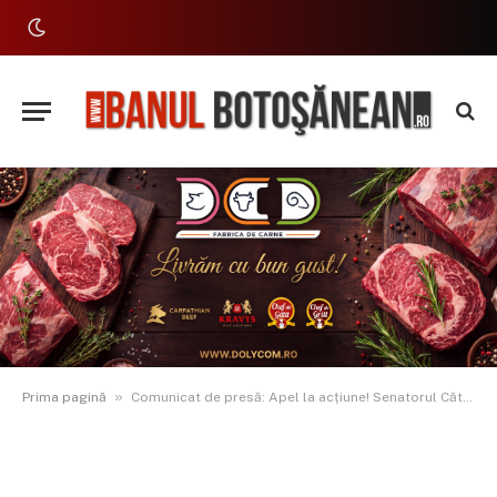
»
Prima pagină
Comunicat de presă: Apel la acțiune! Senatorul Cătălin Silegeanu și deputatul Ariadna Cîrligeanu invită cetățenii să susțină candidatura lui George Simion