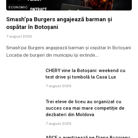
ECONOMIC
Smash’pa Burgers angajează barman și
ospătar în Botoșani
7 august 2026
Smash’pa Burgers angajează barman și ospătar în Botoșani
Locația de burgeri din municipiu își extinde…
CHERY vine la Botoșani: weekend cu
test drive și tombolă la Casa Lux
7 august 2026
Trei eleve de liceu au organizat cu
succes cea mai mare competiție de
dezbateri din Moldova
7 august 2026
APCE o avertizează pe Diana Buzoianu