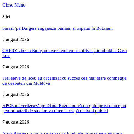
Close Menu
Stiri
Smash’pa Burgers angajează barman și ospătar în Botoșani
7 august 2026
CHERY vine la Botoșani: weekend cu test drive și tombolă la Casa
Lux
7 august 2026
Trei eleve de liceu au organizat cu succes cea mai mare competiție
de dezbateri din Moldova
7 august 2026
APCE o avertizează pe Diana Buzoianu că un ghid prost conceput
pentru baterii de stocare va duce la risipă de bani publici
7 august 2026
Nova Apaserv anunță că astăzi va fi reluată furnizarea apei după