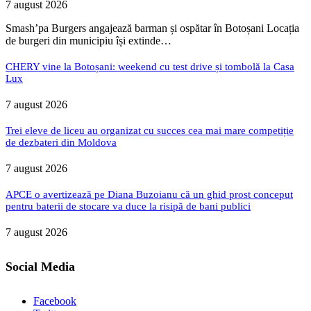
7 august 2026
Smash’pa Burgers angajează barman și ospătar în Botoșani Locația
de burgeri din municipiu își extinde…
CHERY vine la Botoșani: weekend cu test drive și tombolă la Casa
Lux
7 august 2026
Trei eleve de liceu au organizat cu succes cea mai mare competiție
de dezbateri din Moldova
7 august 2026
APCE o avertizează pe Diana Buzoianu că un ghid prost conceput
pentru baterii de stocare va duce la risipă de bani publici
7 august 2026
Social Media
Facebook