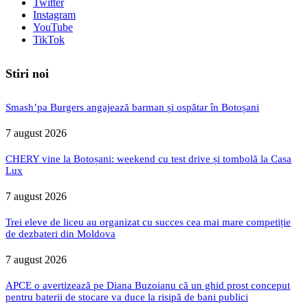
Twitter
Instagram
YouTube
TikTok
Stiri noi
Smash’pa Burgers angajează barman și ospătar în Botoșani
7 august 2026
CHERY vine la Botoșani: weekend cu test drive și tombolă la Casa
Lux
7 august 2026
Trei eleve de liceu au organizat cu succes cea mai mare competiție
de dezbateri din Moldova
7 august 2026
APCE o avertizează pe Diana Buzoianu că un ghid prost conceput
pentru baterii de stocare va duce la risipă de bani publici