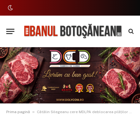
»
Prima pagină
Cătălin Silegeanu cere MDLPA deblocarea plăților pentru șantierele școlare din Botoșani