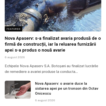
FEATURED
Nova Apaserv: s-a finalizat avaria produsă de o
firmă de construcții, iar la reluarea furnizării
apei s-a produs o nouă avarie
6 august 2026
Echipele Nova Apaserv S.A. Botoșani au finalizat lucrările
de remediere a avariei produse la conducta…
Nova Apaserv: o avarie duce la
sistarea apei pe un tronson din Octav
Onicescu
6 august 2026